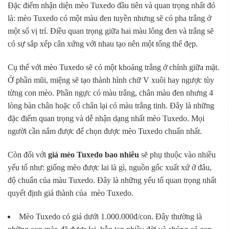
Đặc điểm nhận diện mèo Tuxedo đầu tiên và quan trọng nhất đó
là: mèo Tuxedo có một màu đen tuyền nhưng sẽ có pha trắng ở
một số vị trí. Điều quan trọng giữa hai màu lông đen và trắng sẽ
có sự sắp xếp cân xứng với nhau tạo nên một tổng thể đẹp.
Cụ thể với mèo Tuxedo sẽ có một khoảng trắng ở chính giữa mặt.
Ở phần mũi, miệng sẽ tạo thành hình chữ V xuôi hay ngược tùy
từng con mèo. Phần ngực có màu trắng, chân màu đen nhưng 4
lòng bàn chân hoặc cổ chân lại có màu trắng tinh. Đây là những
đặc điểm quan trọng và dễ nhận dạng nhất mèo Tuxedo. Mọi
người cần nắm được để chọn được mèo Tuxedo chuẩn nhất.
Còn đối với
giá mèo Tuxedo bao nhiêu
sẽ phụ thuộc vào nhiều
yếu tố như: giống mèo được lai là gì, nguồn gốc xuất xứ ở đâu,
độ chuẩn của màu Tuxedo. Đây là những yếu tố quan trọng nhất
quyết định giá thành của mèo Tuxedo.
Mèo Tuxedo có giá dưới 1.000.000đ/con. Đây thường là