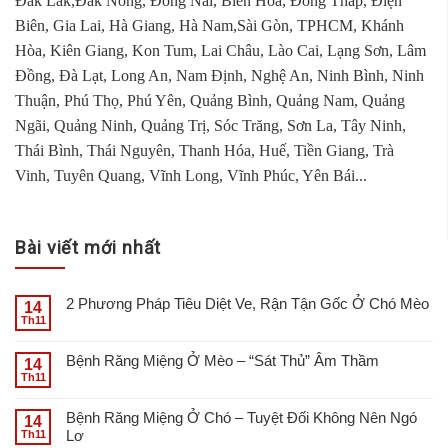
Đắk Lắk,Đắk Nông, Đồng Nai, Biên Hòa, Đồng Tháp, Điện
Biên, Gia Lai, Hà Giang, Hà Nam,Sài Gòn, TPHCM, Khánh
Hòa, Kiên Giang, Kon Tum, Lai Châu, Lào Cai, Lạng Sơn, Lâm
Đồng, Đà Lạt, Long An, Nam Định, Nghệ An, Ninh Bình, Ninh
Thuận, Phú Thọ, Phú Yên, Quảng Bình, Quảng Nam, Quảng
Ngãi, Quảng Ninh, Quảng Trị, Sóc Trăng, Sơn La, Tây Ninh,
Thái Bình, Thái Nguyên, Thanh Hóa, Huế, Tiền Giang, Trà
Vinh, Tuyên Quang, Vĩnh Long, Vĩnh Phúc, Yên Bái...
Bài viết mới nhất
2 Phương Pháp Tiêu Diệt Ve, Rận Tận Gốc Ở Chó Mèo
14
Th11
Bệnh Răng Miệng Ở Mèo – “Sát Thủ” Âm Thầm
14
Th11
Bệnh Răng Miệng Ở Chó – Tuyệt Đối Không Nên Ngó
14
Lơ
Th11