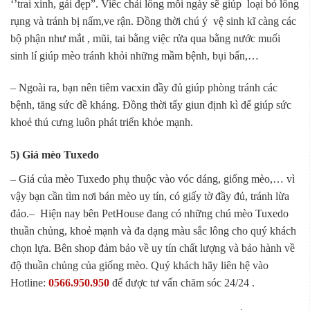
‘’trai xinh, gái đẹp”. Viêc chải lông mỗi ngày sẽ giúp loại bỏ lông
rụng và tránh bị nấm,ve rận. Đồng thời chú ý vệ sinh kĩ càng các
bộ phận như mắt , mũi, tai bằng việc rửa qua bằng nước muối
sinh lí giúp mèo tránh khỏi những mầm bệnh, bụi bẩn,…
– Ngoài ra, bạn nên tiêm vacxin đầy đủ giúp phòng tránh các
bệnh, tăng sức đề kháng. Đồng thời tẩy giun định kì để giúp sức
khoẻ thú cưng luôn phát triển khỏe mạnh.
5) Giá mèo Tuxedo
– Giá của mèo Tuxedo phụ thuộc vào vóc dáng, giống mèo,… vì
vậy bạn cần tìm nơi bán mèo uy tín, có giấy tờ đầy đủ, tránh lừa
đảo.– Hiện nay bên PetHouse đang có những chú mèo Tuxedo
thuần chủng, khoẻ mạnh và đa dạng màu sắc lông cho quý khách
chọn lựa. Bên shop đảm bảo về uy tín chất lượng và bảo hành về
độ thuần chủng của giống mèo. Quý khách hãy liên hệ vào
Hotline:
0566.950.950
để được tư vấn chăm sóc 24/24 .