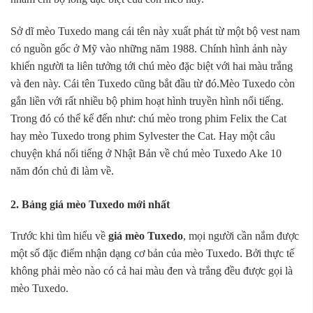
Sở dĩ mèo Tuxedo mang cái tên này xuất phát từ một bộ vest nam
có nguồn gốc ở Mỹ vào những năm 1988. Chính hình ảnh này
khiến người ta liên tưởng tới chú mèo đặc biệt với hai màu trắng
và đen này. Cái tên Tuxedo cũng bắt đầu từ đó.Mèo Tuxedo còn
gắn liền với rất nhiều bộ phim hoạt hình truyền hình nổi tiếng.
Trong đó có thể kể đến như: chú mèo trong phim Felix the Cat
hay mèo Tuxedo trong phim Sylvester the Cat. Hay một câu
chuyện khá nổi tiếng ở Nhật Bản về chú mèo Tuxedo Ake 10
năm đón chủ đi làm về.
2. Bảng giá mèo Tuxedo mới nhất
Trước khi tìm hiểu về
giá mèo Tuxedo
, mọi người cần nắm được
một số đặc điểm nhận dạng cơ bản của mèo Tuxedo. Bởi thực tế
không phải mèo nào có cả hai màu đen và trắng đều được gọi là
mèo Tuxedo.