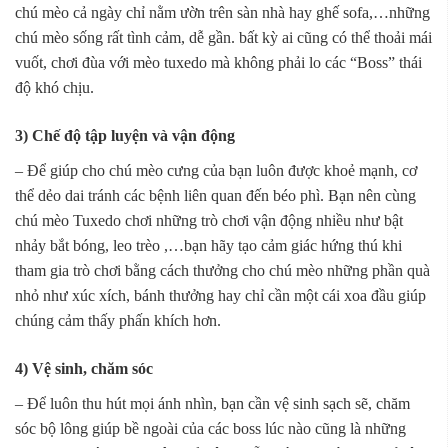
chú mèo cả ngày chỉ nằm ườn trên sàn nhà hay ghế sofa,…những
chú mèo sống rất tình cảm, dễ gần. bất kỳ ai cũng có thể thoải mái
vuốt, chơi đùa với mèo tuxedo mà không phải lo các “Boss” thái
độ khó chịu.
3) Chế độ tập luyện và vận động
– Để giúp cho chú mèo cưng của bạn luôn được khoẻ mạnh, cơ
thể dẻo dai tránh các bệnh liên quan đến béo phì. Bạn nên cùng
chú mèo Tuxedo chơi những trò chơi vận động nhiều như bật
nhảy bắt bóng, leo trèo ,…bạn hãy tạo cảm giác hứng thú khi
tham gia trò chơi bằng cách thưởng cho chú mèo những phần quà
nhỏ như xúc xích, bánh thưởng hay chỉ cần một cái xoa đầu giúp
chúng cảm thấy phấn khích hơn.
4) Vệ sinh, chăm sóc
– Để luôn thu hút mọi ánh nhìn, bạn cần vệ sinh sạch sẽ, chăm
sóc bộ lông giúp bề ngoài của các boss lúc nào cũng là những