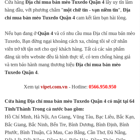
Cửa hàng
Địa chỉ mua bán mèo Tuxedo Quận 4
lấy uy tín làm
hàng đầu, với phương châm "
một chữ tín - vạn niềm tin
",
Địa
chỉ mua bán mèo Tuxedo Quận 4
cam kết làm bạn hài lòng.
Nếu bạn đang ở
Quận 4
và có nhu cầu mua Địa chỉ mua bán mèo
Tuxedo, Bạn đừng ngại khoảng cách xa, chúng tôi sẽ cử nhân
viên trở tới tận nơi cho quý khách hàng. Tất cả các sản phẩm
đăng tải trên website đều là hình thực tế, có tem chống hàng giả
và tem bảo hành mang thương hiệu
Địa chỉ mua bán mèo
Tuxedo Quận 4
.
Xem tại
vipet.com.vn
- Hotline:
0566.950.950
Cửa hàng Địa chỉ mua bán mèo Tuxedo Quận 4 có mặt tại 64
Tỉnh/Thành Trong cả nước bao gồm:
Hồ Chí Minh, Hà Nội, An Giang, Vũng Tàu, Bạc Liêu, Bắc Kạn,
Bắc Giang, Bắc Ninh, Bến Tre, Bình Dương, Bình Định, Bình
Phước, Bình Thuận, Cà Mau, Cao Bằng, Cần Thơ, Đà Nẵng,