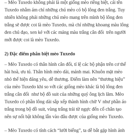
– Mèo Tuxedo không phải là một giống mèo riêng biệt, cái tên
Tuxedo nhằm ám chỉ những chú mèo có bộ lông đen trắng. Tuy
nhiên không phải những chú mèo mang trên mình bộ lông đen
trắng sẽ được coi là mèo Tuxedo, mà chỉ những khoang màu lông
đen chủ đạo, xen kẻ với các mảng màu trắng cân đối trên người
mới được coi là mèo Tuxedo.
2) Đặc điểm phân biệt mèo Tuxedo
– Mèo Tuxedo có thân hình cân đối, tỉ lệ các bộ phận trên cơ thể
hài hoà, ưu tú. Thân hình mèo dài, mảnh mai. Khuôn mặt mèo
nhỏ thể hiện đáng yêu, dễ thương. Điểm làm nên “thương hiệu”
của mèo Tuxedo khi so với các giống mèo khác là bộ lông đen
trắng cân đối như bộ đồ suit của những quý ông lịch lãm. Mèo
Tuxedo có phần lông dài sắp xếp thành hình chữ V như phần áo
trắng trong bộ đồ suit, vùng trắng trải từ ngực đến cổ chân tạo
nên sự nổi bật không lẫn vào đâu được của giống mèo Tuxedo.
– Mèo Tuxedo có tính cách “lười biếng”, ta dễ bắt gặp hình ảnh