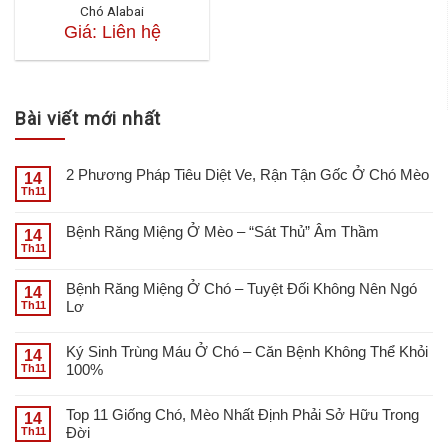
Chó Alabai
Giá: Liên hệ
Bài viết mới nhất
2 Phương Pháp Tiêu Diệt Ve, Rận Tận Gốc Ở Chó Mèo
14
Th11
Bệnh Răng Miệng Ở Mèo – “Sát Thủ” Âm Thầm
14
Th11
Bệnh Răng Miệng Ở Chó – Tuyệt Đối Không Nên Ngó
14
Lơ
Th11
Ký Sinh Trùng Máu Ở Chó – Căn Bệnh Không Thể Khỏi
14
100%
Th11
Top 11 Giống Chó, Mèo Nhất Định Phải Sở Hữu Trong
14
Đời
Th11