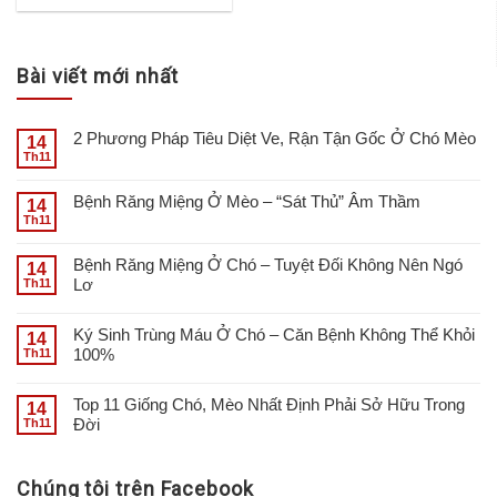
Bài viết mới nhất
2 Phương Pháp Tiêu Diệt Ve, Rận Tận Gốc Ở Chó Mèo
14
Th11
Bệnh Răng Miệng Ở Mèo – “Sát Thủ” Âm Thầm
14
Th11
Bệnh Răng Miệng Ở Chó – Tuyệt Đối Không Nên Ngó
14
Lơ
Th11
Ký Sinh Trùng Máu Ở Chó – Căn Bệnh Không Thể Khỏi
14
100%
Th11
Top 11 Giống Chó, Mèo Nhất Định Phải Sở Hữu Trong
14
Đời
Th11
Chúng tôi trên Facebook