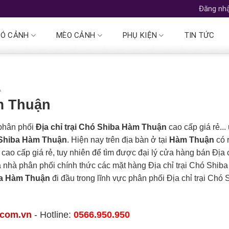
Đăng nhậ
Ó CẢNH
MÈO CẢNH
PHỤ KIỆN
TIN TỨC
A
àm Thuận
 phân phối
Địa chỉ trại Chó Shiba Hàm Thuận
cao cấp giá rẻ... 
ó Shiba Hàm Thuận
. Hiện nay trên địa bàn ở tại
Hàm Thuận
có r
 cao cấp giá rẻ, tuy nhiên để tìm được đại lý cửa hàng bán Địa 
Là nhà phân phối chính thức các mặt hàng Địa chỉ trại Chó Shiba 
iba Hàm Thuận
đi đầu trong lĩnh vực phân phối Địa chỉ trại Chó 
.com.vn
- Hotline:
0566.950.950