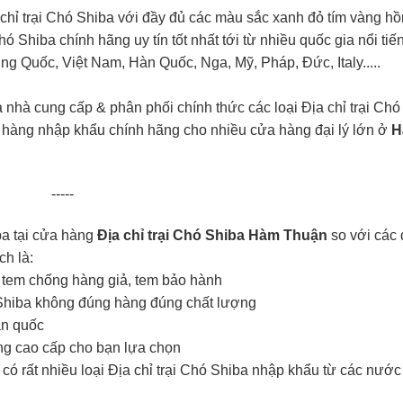
 chỉ trại Chó Shiba với đầy đủ các màu sắc xanh đỏ tím vàng h
Chó Shiba chính hãng uy tín tốt nhất tới từ nhiều quốc gia nổi tiế
ng Quốc, Việt Nam, Hàn Quốc, Nga, Mỹ, Pháp, Đức, Italy.....
à nhà cung cấp & phân phối chính thức các loại Địa chỉ trại Chó
ba hàng nhập khẩu chính hãng cho nhiều cửa hàng đại lý lớn ở
H
-----
ba tại cửa hàng
Địa chỉ trại Chó Shiba Hàm Thuận
so với các đ
h là:
có tem chống hàng giả, tem bảo hành
ó Shiba không đúng hàng đúng chất lượng
àn quốc
g cao cấp cho bạn lựa chọn
có rất nhiều loại Địa chỉ trại Chó Shiba nhập khẩu từ các nướ