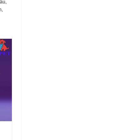
âu,
n,