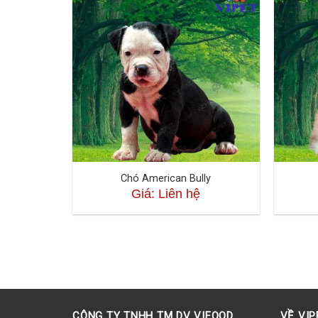
Chó American Bully
Giá: Liên hệ
CÔNG TY TNHH TM DV VIFOOD
VỀ VIP