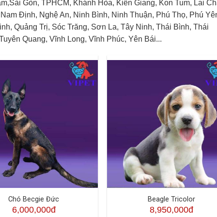
Nam,Sài Gòn, TPHCM, Khánh Hòa, Kiên Giang, Kon Tum, Lai Ch
 Nam Định, Nghệ An, Ninh Bình, Ninh Thuận, Phú Thọ, Phú Yê
, Quảng Trị, Sóc Trăng, Sơn La, Tây Ninh, Thái Bình, Thái
Tuyên Quang, Vĩnh Long, Vĩnh Phúc, Yên Bái...
Chó Becgie Đức
Beagle Tricolor
6,000,000đ
8,950,000đ