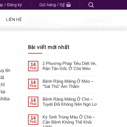
p / Đăng ký
Giỏ hàng /
0
₫
LIÊN HỆ
Bài viết mới nhất
2 Phương Pháp Tiêu Diệt Ve,
14
Rận Tận Gốc Ở Chó Mèo
Th11
uy tín
ất
Bệnh Răng Miệng Ở Mèo –
14
chỉ
“Sát Thủ” Âm Thầm
Th11
tại
Shiba
Bệnh Răng Miệng Ở Chó –
14
Tuyệt Đối Không Nên Ngó Lơ
Th11
Ký Sinh Trùng Máu Ở Chó –
14
Căn Bệnh Không Thể Khỏi
Th11