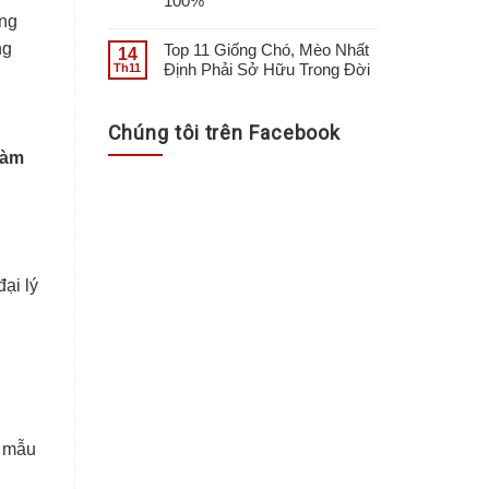
100%
ồng
ng
Top 11 Giống Chó, Mèo Nhất
14
Định Phải Sở Hữu Trong Đời
Th11
Chúng tôi trên Facebook
àm
ại lý
c mẫu