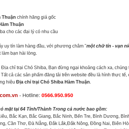
 Thuận
chính hãng giá gốc
Hàm Thuận
iba cho các đại lý có nhu cầu
ấy uy tín làm hàng đầu, với phương châm "
một chữ tín - vạn n
 làm bạn hài lòng.
Địa chỉ trại Chó Shiba, Bạn đừng ngại khoảng cách xa, chúng t
 Tất cả các sản phẩm đăng tải trên website đều là hình thực tế, 
ơng hiệu
Địa chỉ trại Chó Shiba Hàm Thuận
.
.com.vn
- Hotline:
0566.950.950
có mặt tại 64 Tỉnh/Thành Trong cả nước bao gồm:
Liêu, Bắc Kạn, Bắc Giang, Bắc Ninh, Bến Tre, Bình Dương, Bìn
ng, Cần Thơ, Đà Nẵng, Đắk Lắk,Đắk Nông, Đồng Nai, Biên Hò