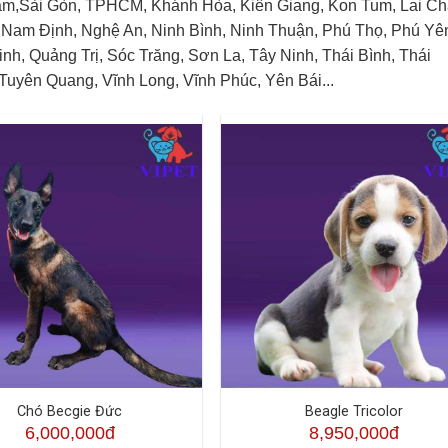
Nam,Sài Gòn, TPHCM, Khánh Hòa, Kiên Giang, Kon Tum, Lai Ch
 Nam Định, Nghệ An, Ninh Bình, Ninh Thuận, Phú Thọ, Phú Yê
, Quảng Trị, Sóc Trăng, Sơn La, Tây Ninh, Thái Bình, Thái
Tuyên Quang, Vĩnh Long, Vĩnh Phúc, Yên Bái...
Chó Becgie Đức
Beagle Tricolor
6,000,000đ
8,950,000đ