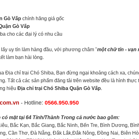
n Gò Vấp
chính hãng giá gốc
Quận Gò Vấp
iba cho các đại lý có nhu cầu
lấy uy tín làm hàng đầu, với phương châm "
một chữ tín - vạn
ết làm bạn hài lòng.
a Địa chỉ trại Chó Shiba, Bạn đừng ngại khoảng cách xa, chúng
ng. Tất cả các sản phẩm đăng tải trên website đều là hình thực t
ơng hiệu
Địa chỉ trại Chó Shiba Quận Gò Vấp
.
.com.vn
- Hotline:
0566.950.950
 có mặt tại 64 Tỉnh/Thành Trong cả nước bao gồm:
Liêu, Bắc Kạn, Bắc Giang, Bắc Ninh, Bến Tre, Bình Dương, Bìn
ng, Cần Thơ, Đà Nẵng, Đắk Lắk,Đắk Nông, Đồng Nai, Biên Hò