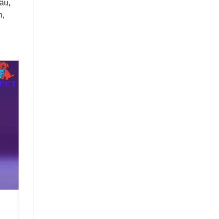
âu,
n,