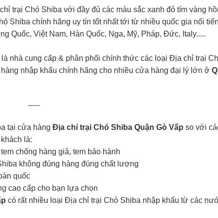
 chỉ trại Chó Shiba với đầy đủ các màu sắc xanh đỏ tím vàng h
Chó Shiba chính hãng uy tín tốt nhất tới từ nhiều quốc gia nổi tiế
ng Quốc, Việt Nam, Hàn Quốc, Nga, Mỹ, Pháp, Đức, Italy.....
là nhà cung cấp & phân phối chính thức các loại Địa chỉ trại C
ba hàng nhập khẩu chính hãng cho nhiều cửa hàng đại lý lớn ở
Q
-----
ba tại cửa hàng
Địa chỉ trại Chó Shiba Quận Gò Vấp
so với cá
khách là:
có tem chống hàng giả, tem bảo hành
ó Shiba không đúng hàng đúng chất lượng
toàn quốc
g cao cấp cho bạn lựa chọn
ấp
có rất nhiều loại Địa chỉ trại Chó Shiba nhập khẩu từ các nư