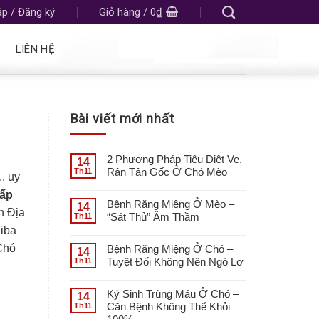
p / Đăng ký
Giỏ hàng /
0
₫
LIÊN HỆ
Bài viết mới nhất
2 Phương Pháp Tiêu Diệt Ve,
14
Rận Tận Gốc Ở Chó Mèo
Th11
.. uy
ấp
Bệnh Răng Miệng Ở Mèo –
14
n Địa
“Sát Thủ” Âm Thầm
Th11
hiba
 Chó
Bệnh Răng Miệng Ở Chó –
14
Tuyệt Đối Không Nên Ngó Lơ
Th11
Ký Sinh Trùng Máu Ở Chó –
14
Căn Bệnh Không Thể Khỏi
Th11