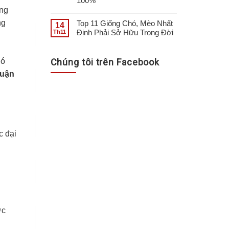
100%
ồng
ng
Top 11 Giống Chó, Mèo Nhất
14
Định Phải Sở Hữu Trong Đời
Th11
Chúng tôi trên Facebook
hó
uận
c đại
ớc