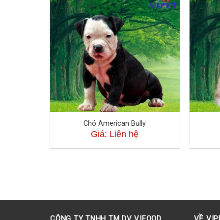
Chó American Bully
Giá: Liên hệ
CÔNG TY TNHH TM DV VIFOOD
VỀ VIP