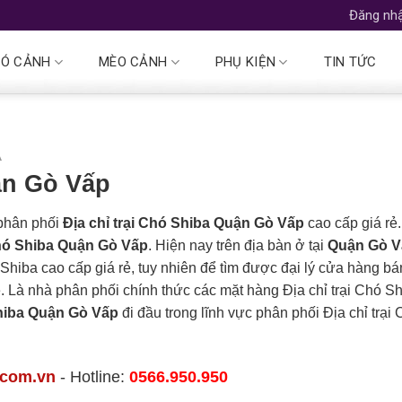
Đăng nhậ
Ó CẢNH
MÈO CẢNH
PHỤ KIỆN
TIN TỨC
A
ận Gò Vấp
 phân phối
Địa chỉ trại Chó Shiba Quận Gò Vấp
cao cấp giá rẻ.
Chó Shiba Quận Gò Vấp
. Hiện nay trên địa bàn ở tại
Quận Gò V
ó Shiba cao cấp giá rẻ, tuy nhiên để tìm được đại lý cửa hàng bá
dễ. Là nhà phân phối chính thức các mặt hàng Địa chỉ trại Chó S
Shiba Quận Gò Vấp
đi đầu trong lĩnh vực phân phối Địa chỉ trại
.com.vn
- Hotline:
0566.950.950