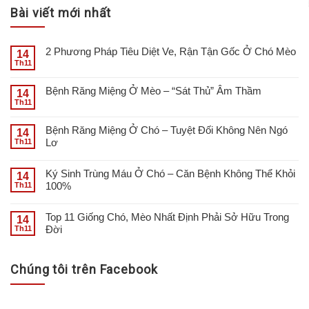
Bài viết mới nhất
2 Phương Pháp Tiêu Diệt Ve, Rận Tận Gốc Ở Chó Mèo
14
Th11
Bệnh Răng Miệng Ở Mèo – “Sát Thủ” Âm Thầm
14
Th11
Bệnh Răng Miệng Ở Chó – Tuyệt Đối Không Nên Ngó
14
Lơ
Th11
Ký Sinh Trùng Máu Ở Chó – Căn Bệnh Không Thể Khỏi
14
100%
Th11
Top 11 Giống Chó, Mèo Nhất Định Phải Sở Hữu Trong
14
Đời
Th11
Chúng tôi trên Facebook