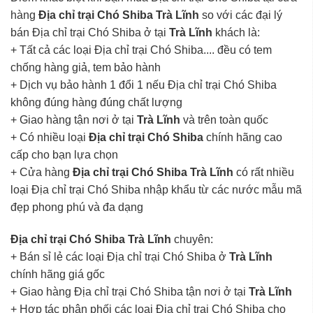
hàng
Địa chỉ trại Chó Shiba Trà Lĩnh
so với các đại lý
bán Địa chỉ trại Chó Shiba ở tại
Trà Lĩnh
khách là:
+ Tất cả các loại Địa chỉ trại Chó Shiba.... đều có tem
chống hàng giả, tem bảo hành
+ Dịch vụ bảo hành 1 đổi 1 nếu Địa chỉ trại Chó Shiba
không đúng hàng đúng chất lượng
+ Giao hàng tận nơi ở tại
Trà Lĩnh
và trên toàn quốc
+ Có nhiều loại
Địa chỉ trại Chó Shiba
chính hãng cao
cấp cho bạn lựa chọn
+ Cửa hàng
Địa chỉ trại Chó Shiba Trà Lĩnh
có rất nhiều
loại Địa chỉ trại Chó Shiba nhập khẩu từ các nước mẫu mã
đẹp phong phú và đa dạng
Địa chỉ trại Chó Shiba Trà Lĩnh
chuyên:
+ Bán sỉ lẻ các loại Địa chỉ trại Chó Shiba ở
Trà Lĩnh
chính hãng giá gốc
+ Giao hàng Địa chỉ trại Chó Shiba tận nơi ở tại
Trà Lĩnh
+ Hợp tác phân phối các loại Địa chỉ trại Chó Shiba cho