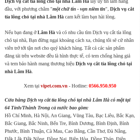
Dịch vụ cắt tỉa lông chó tại nhà Lâm Hà
lấy uy tín làm hàng
đầu, với phương châm "
một chữ tín - vạn niềm tin
",
Dịch vụ cắt
tỉa lông chó tại nhà Lâm Hà
cam kết làm bạn hài lòng.
Nếu bạn đang ở
Lâm Hà
và có nhu cầu tìm Dịch vụ cắt tỉa lông
chó tại nhà, Bạn đừng ngại khoảng cách xa, chúng tôi sẽ cử nhân
viên trở tới tận nơi cho quý khách hàng. Tất cả các sản phẩm
đăng tải trên website đều là hình thực tế, có tem chống hàng giả
và tem bảo hành mang thương hiệu
Dịch vụ cắt tỉa lông chó tại
nhà Lâm Hà
.
Xem tại
vipet.com.vn
- Hotline:
0566.950.950
Cửa hàng Dịch vụ cắt tỉa lông chó tại nhà Lâm Hà có mặt tại
64 Tỉnh/Thành Trong cả nước bao gồm:
Hồ Chí Minh, Hà Nội, An Giang, Vũng Tàu, Bạc Liêu, Bắc Kạn,
Bắc Giang, Bắc Ninh, Bến Tre, Bình Dương, Bình Định, Bình
Phước, Bình Thuận, Cà Mau, Cao Bằng, Cần Thơ, Đà Nẵng,
Đắk Lắk,Đắk Nông, Đồng Nai, Biên Hòa, Đồng Tháp, Điện