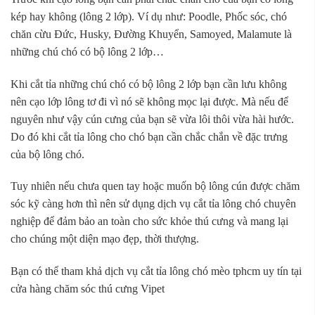
kép hay không (lông 2 lớp). Ví dụ như: Poodle, Phốc sóc, chó
chăn cừu Đức, Husky, Đường Khuyển, Samoyed, Malamute là
những chú chó có bộ lông 2 lớp…
Khi cắt tỉa những chú chó có bộ lông 2 lớp bạn cần lưu không
nên cạo lớp lông tơ đi vì nó sẽ không mọc lại được. Mà nếu để
nguyên như vậy cún cưng của bạn sẽ vừa lôi thôi vừa hài hước.
Do đó khi cắt tỉa lông cho chó bạn cần chắc chắn về đặc trưng
của bộ lông chó.
Tuy nhiên nếu chưa quen tay hoặc muốn bộ lông cún được chăm
sóc kỹ càng hơn thì nên sử dụng dịch vụ cắt tỉa lông chó chuyên
nghiệp để đảm bảo an toàn cho sức khỏe thú cưng và mang lại
cho chúng một diện mạo đẹp, thời thượng.
Bạn có thể tham khả dịch vụ cắt tỉa lông chó mèo tphcm uy tín tại
cửa hàng chăm sóc thú cưng Vipet