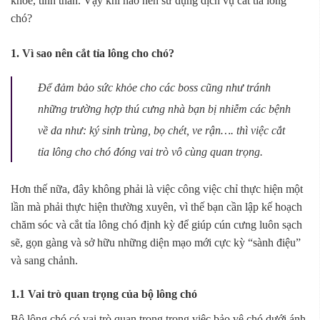
khỏe, tinh thần. Vậy khi nào nên sử dụng dịch vụ cắt tỉa lông
chó?
1. Vì sao nên cắt tỉa lông cho chó?
Để đảm bảo sức khỏe cho các boss cũng như tránh
những trường hợp thú cưng nhà bạn bị nhiễm các bệnh
về da như: ký sinh trùng, bọ chét, ve rận…. thì việc cắt
tỉa lông cho chó đóng vai trò vô cùng quan trọng.
Hơn thế nữa, đây không phải là việc công việc chỉ thực hiện một
lần mà phải thực hiện thường xuyên, vì thế bạn cần lập kế hoạch
chăm sóc và cắt tỉa lông chó định kỳ để giúp cún cưng luôn sạch
sẽ, gọn gàng và sở hữu những diện mạo mới cực kỳ “sành điệu”
và sang chảnh.
1.1 Vai trò quan trọng của bộ lông chó
Bộ lông chó có vai trò quan trọng trong việc bảo vệ chó dưới ánh