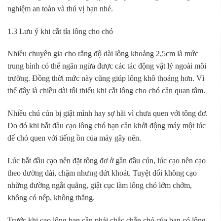
nghiệm an toàn và thú vị bạn nhé.
1.3 Lưu ý khi cắt tỉa lông cho chó
Nhiều chuyên gia cho rằng độ dài lông khoảng 2,5cm là mức
trung bình có thể ngăn ngừa được các tác động vật lý ngoài môi
trường. Đồng thời mức này cũng giúp lông khô thoáng hơn. Vì
thế đây là chiều dài tối thiểu khi cắt lông cho chó cần quan tâm.
Nhiều chú cún bị giật mình hay sợ hãi vì chưa quen với tông đơ.
Do đó khi bắt đầu cạo lông chó bạn cần khởi động máy một lúc
để chó quen với tiếng ồn của máy gây nên.
Lúc bắt đầu cạo nên đặt tông đơ ở gần đầu cún, lúc cạo nên cạo
theo đường dài, chậm nhưng dứt khoát. Tuyệt đối không cạo
những đường ngắt quãng, giật cục làm lông chó lởm chởm,
không có nếp, không thẳng.
Trước khi cạo lông bạn cần phải chắc chắn chó của bạn có lông