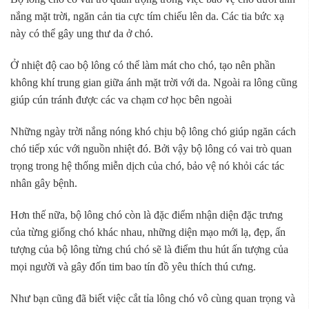
nắng mặt trời, ngăn cản tia cực tím chiếu lên da. Các tia bức xạ
này có thể gây ung thư da ở chó.
Ở nhiệt độ cao bộ lông có thể làm mát cho chó, tạo nên phần
không khí trung gian giữa ánh mặt trời với da. Ngoài ra lông cũng
giúp cún tránh được các va chạm cơ học bên ngoài
Những ngày trời nắng nóng khó chịu bộ lông chó giúp ngăn cách
chó tiếp xúc với nguồn nhiệt đó. Bởi vậy bộ lông có vai trò quan
trọng trong hệ thống miễn dịch của chó, bảo vệ nó khỏi các tác
nhân gây bệnh.
Hơn thế nữa, bộ lông chó còn là đặc điểm nhận diện đặc trưng
của từng giống chó khác nhau, những diện mạo mới lạ, đẹp, ấn
tượng của bộ lông từng chú chó sẽ là điểm thu hút ấn tượng của
mọi người và gây đốn tim bao tín đồ yêu thích thú cưng.
Như bạn cũng đã biết việc cắt tỉa lông chó vô cùng quan trọng và