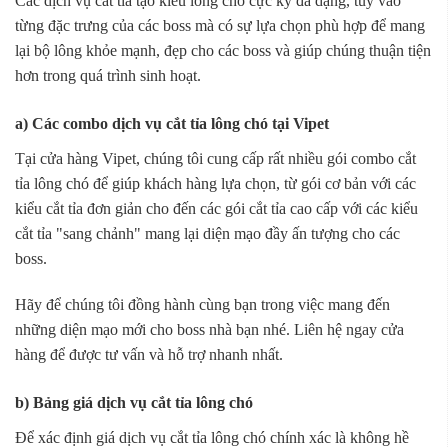
Các dịch vụ cắt tỉa tạo kiểu lông chó cực kỳ đa dạng, tùy vào
từng đặc trưng của các boss mà có sự lựa chọn phù hợp để mang
lại bộ lông khỏe mạnh, đẹp cho các boss và giúp chúng thuận tiện
hơn trong quá trình sinh hoạt.
a) Các combo dịch vụ cắt tỉa lông chó tại Vipet
Tại cửa hàng Vipet, chúng tôi cung cấp rất nhiều gói combo cắt
tỉa lông chó để giúp khách hàng lựa chọn, từ gói cơ bản với các
kiểu cắt tỉa đơn giản cho đến các gói cắt tỉa cao cấp với các kiểu
cắt tỉa "sang chảnh" mang lại diện mạo đầy ấn tượng cho các
boss.
Hãy để chúng tôi đồng hành cùng bạn trong việc mang đến
những diện mạo mới cho boss nhà bạn nhé. Liên hệ ngay cửa
hàng để được tư vấn và hỗ trợ nhanh nhất.
b) Bảng giá dịch vụ cắt tỉa lông chó
Để xác định giá dịch vụ cắt tỉa lông chó chính xác là không hề