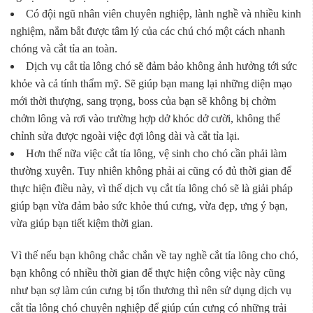
Có đội ngũ nhân viên chuyên nghiệp, lành nghề và nhiều kinh
nghiệm, nắm bắt được tâm lý của các chú chó một cách nhanh
chóng và cắt tỉa an toàn.
Dịch vụ cắt tỉa lông chó sẽ đảm bảo không ảnh hưởng tới sức
khỏe và cả tính thẩm mỹ. Sẽ giúp bạn mang lại những diện mạo
mới thời thượng, sang trọng, boss của bạn sẽ không bị chởm
chởm lông và rơi vào trường hợp dở khóc dở cười, không thể
chỉnh sửa được ngoài việc đợi lông dài và cắt tỉa lại.
Hơn thế nữa việc cắt tỉa lông, vệ sinh cho chó cần phải làm
thường xuyên. Tuy nhiên không phải ai cũng có đủ thời gian để
thực hiện điều này, vì thế dịch vụ cắt tỉa lông chó sẽ là giải pháp
giúp bạn vừa đảm bảo sức khỏe thú cưng, vừa đẹp, ưng ý bạn,
vừa giúp bạn tiết kiệm thời gian.
Vì thế nếu bạn không chắc chắn về tay nghề cắt tỉa lông cho chó,
bạn không có nhiều thời gian để thực hiện công việc này cũng
như bạn sợ làm cún cưng bị tổn thương thì nên sử dụng dịch vụ
cắt tỉa lông chó chuyên nghiệp để giúp cún cưng có những trải