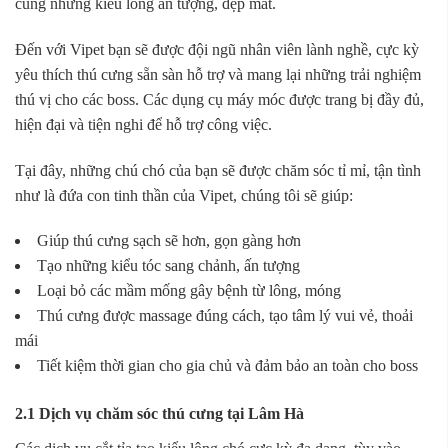
cùng những kiểu lông ấn tượng, đẹp mắt.
Đến với Vipet bạn sẽ được đội ngũ nhân viên lành nghề, cực kỳ
yêu thích thú cưng sẵn sàn hỗ trợ và mang lại những trải nghiệm
thú vị cho các boss. Các dụng cụ máy móc được trang bị đầy đủ,
hiện đại và tiện nghi để hỗ trợ công việc.
Tại đây, những chú chó của bạn sẽ được chăm sóc tỉ mỉ, tận tình
như là đứa con tinh thần của Vipet, chúng tôi sẽ giúp:
Giúp thú cưng sạch sẽ hơn, gọn gàng hơn
Tạo những kiểu tóc sang chảnh, ấn tượng
Loại bỏ các mầm mống gây bệnh từ lông, móng
Thú cưng được massage đúng cách, tạo tâm lý vui vẻ, thoải
mái
Tiết kiệm thời gian cho gia chủ và đảm bảo an toàn cho boss
2.1 Dịch vụ chăm sóc thú cưng tại Lâm Hà