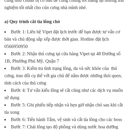
cũng như chuẩn bị cơ bản để cùng chúng tôi mang lại những trải
nghiệm tốt nhất cho cún cưng nhà mình nhé.
a) Quy trình cắt tỉa lông chó
Bước 1: Liên hệ Vipet đặt lịch trước để bạn được tư vấn cơ
bản và chủ động sắp xếp được thời gian. Hotline đặt lịch
0566950950
Bước 2: Nhận thú cưng tại cửa hàng Vipet tại 48 Đường số
1B, Phường Phú Mỹ, Quận 7
Bước 3: Kiểm tra tình trạng lông, da và sức khỏe của thú
cưng, trao đổi cụ thể với gia chủ để nắm được những thói quen,
tính cách của thú cưng
Bước 4: Tư vấn kiểu lông sẽ cắt cũng như các dịch vụ muốn
sử dụng
Bước 5: Ghi phiếu tiếp nhận và hẹn giờ nhận chó sau khi cắt
tỉa xong
Bước 6: Tiến hành Tắm, vệ sinh và cắt tỉa lông cho các boss
Bước 7: Chải lông tạo độ phồng và dùng nước hoa dưỡng