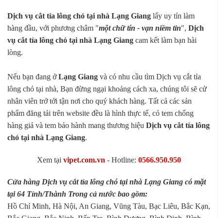
Dịch vụ cắt tỉa lông chó tại nhà Lạng Giang
lấy uy tín làm
hàng đầu, với phương châm "
một chữ tín - vạn niềm tin
",
Dịch
vụ cắt tỉa lông chó tại nhà Lạng Giang
cam kết làm bạn hài
lòng.
Nếu bạn đang ở
Lạng Giang
và có nhu cầu tìm Dịch vụ cắt tỉa
lông chó tại nhà, Bạn đừng ngại khoảng cách xa, chúng tôi sẽ cử
nhân viên trở tới tận nơi cho quý khách hàng. Tất cả các sản
phẩm đăng tải trên website đều là hình thực tế, có tem chống
hàng giả và tem bảo hành mang thương hiệu
Dịch vụ cắt tỉa lông
chó tại nhà Lạng Giang
.
Xem tại
vipet.com.vn
- Hotline:
0566.950.950
Cửa hàng Dịch vụ cắt tỉa lông chó tại nhà Lạng Giang có mặt
tại 64 Tỉnh/Thành Trong cả nước bao gồm:
Hồ Chí Minh, Hà Nội, An Giang, Vũng Tàu, Bạc Liêu, Bắc Kạn,