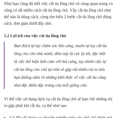
Như bạn cũng đã biết việc cắt tỉa lông chó vô cùng quan trọng và
cũng có rất nhiều cách cắt tỉa lông chó. Vậy cắt tỉa lông chó như
thế nào là đúng cách, cùng tìm hiểu 2 bước cắt tỉa lông chó đúng
cách, đơn giản dưới đây nhé.
1.2 Lợi ích của việc cắt tỉa lông chó
Bạn thích tự tay chăm sóc thú cưng, muốn tự tay cắt tỉa
lông cho chó nhà mình, điều này là cực kỳ tốt, đặc biệt
là việc thể hiện tình cảm với thú cưng, tuy nhiên việc tự
cắt tỉa lông cho chó tại nhà sẽ gặp rất nhiều rủi ro nếu
bạn không nắm rõ những kiến thức về việc cắt tỉa cũng
như đặc điểm đặc trưng của mỗi giống chó.
Vì thế việc sử dụng dịch vụ cắt tỉa lông chó sẽ hạn chế những rủi
ro gặp phải khi cắt tỉa, cụ thể như sau:
Có đầy đủ dụng cụ chuyên nghiệp giúp các chú chó được trải