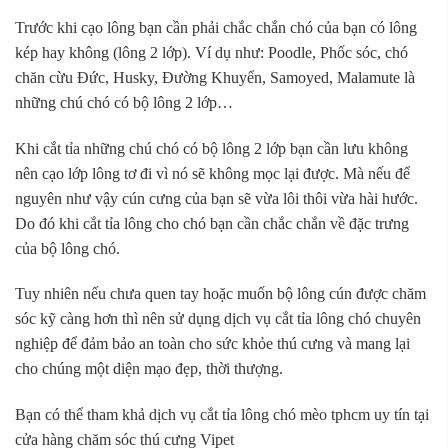
Trước khi cạo lông bạn cần phải chắc chắn chó của bạn có lông
kép hay không (lông 2 lớp). Ví dụ như: Poodle, Phốc sóc, chó
chăn cừu Đức, Husky, Đường Khuyển, Samoyed, Malamute là
những chú chó có bộ lông 2 lớp…
Khi cắt tỉa những chú chó có bộ lông 2 lớp bạn cần lưu không
nên cạo lớp lông tơ đi vì nó sẽ không mọc lại được. Mà nếu để
nguyên như vậy cún cưng của bạn sẽ vừa lôi thôi vừa hài hước.
Do đó khi cắt tỉa lông cho chó bạn cần chắc chắn về đặc trưng
của bộ lông chó.
Tuy nhiên nếu chưa quen tay hoặc muốn bộ lông cún được chăm
sóc kỹ càng hơn thì nên sử dụng dịch vụ cắt tỉa lông chó chuyên
nghiệp để đảm bảo an toàn cho sức khỏe thú cưng và mang lại
cho chúng một diện mạo đẹp, thời thượng.
Bạn có thể tham khả dịch vụ cắt tỉa lông chó mèo tphcm uy tín tại
cửa hàng chăm sóc thú cưng Vipet