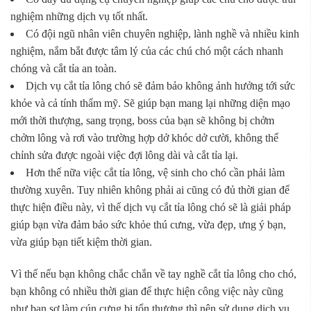
nghiệm những dịch vụ tốt nhất.
Có đội ngũ nhân viên chuyên nghiệp, lành nghề và nhiều kinh
nghiệm, nắm bắt được tâm lý của các chú chó một cách nhanh
chóng và cắt tỉa an toàn.
Dịch vụ cắt tỉa lông chó sẽ đảm bảo không ảnh hưởng tới sức
khỏe và cả tính thẩm mỹ. Sẽ giúp bạn mang lại những diện mạo
mới thời thượng, sang trọng, boss của bạn sẽ không bị chởm
chởm lông và rơi vào trường hợp dở khóc dở cười, không thể
chỉnh sửa được ngoài việc đợi lông dài và cắt tỉa lại.
Hơn thế nữa việc cắt tỉa lông, vệ sinh cho chó cần phải làm
thường xuyên. Tuy nhiên không phải ai cũng có đủ thời gian để
thực hiện điều này, vì thế dịch vụ cắt tỉa lông chó sẽ là giải pháp
giúp bạn vừa đảm bảo sức khỏe thú cưng, vừa đẹp, ưng ý bạn,
vừa giúp bạn tiết kiệm thời gian.
Vì thế nếu bạn không chắc chắn về tay nghề cắt tỉa lông cho chó,
bạn không có nhiều thời gian để thực hiện công việc này cũng
như bạn sợ làm cún cưng bị tổn thương thì nên sử dụng dịch vụ