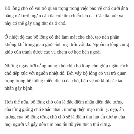
Bộ lông chó có vai trò quan trọng trong việc bảo vệ chó dưới ánh
nắng mặt trời, ngăn cản tia cực tím chiếu lên da. Các tia bức xạ
này có thể gây ung thư da ở chó.
Ở nhiệt độ cao bộ lông có thể làm mát cho chó, tạo nên phần
không khí trung gian giữa ánh mặt trời với da. Ngoài ra lông cũng
giúp cún tránh được các va chạm cơ học bên ngoài
Những ngày trời nắng nóng khó chịu bộ lông chó giúp ngăn cách
chó tiếp xúc với nguồn nhiệt đó. Bởi vậy bộ lông có vai trò quan
trọng trong hệ thống miễn dịch của chó, bảo vệ nó khỏi các tác
nhân gây bệnh.
Hơn thế nữa, bộ lông chó còn là đặc điểm nhận diện đặc trưng
của từng giống chó khác nhau, những diện mạo mới lạ, đẹp, ấn
tượng của bộ lông từng chú chó sẽ là điểm thu hút ấn tượng của
mọi người và gây đốn tim bao tín đồ yêu thích thú cưng.