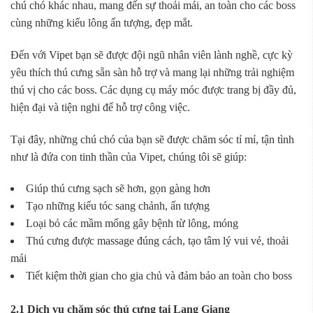
chú chó khác nhau, mang đến sự thoải mái, an toàn cho các boss
cùng những kiểu lông ấn tượng, đẹp mắt.
Đến với Vipet bạn sẽ được đội ngũ nhân viên lành nghề, cực kỳ
yêu thích thú cưng sẵn sàn hỗ trợ và mang lại những trải nghiệm
thú vị cho các boss. Các dụng cụ máy móc được trang bị đầy đủ,
hiện đại và tiện nghi để hỗ trợ công việc.
Tại đây, những chú chó của bạn sẽ được chăm sóc tỉ mỉ, tận tình
như là đứa con tinh thần của Vipet, chúng tôi sẽ giúp:
Giúp thú cưng sạch sẽ hơn, gọn gàng hơn
Tạo những kiểu tóc sang chảnh, ấn tượng
Loại bỏ các mầm mống gây bệnh từ lông, móng
Thú cưng được massage đúng cách, tạo tâm lý vui vẻ, thoải
mái
Tiết kiệm thời gian cho gia chủ và đảm bảo an toàn cho boss
2.1 Dịch vụ chăm sóc thú cưng tại Lạng Giang