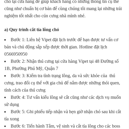
chó tại cửa hàng để giúp khách hàng có những thông tin cụ thể
cũng như chuẩn bị cơ bản để cùng chúng tôi mang lại những trải
nghiệm tốt nhất cho cún cưng nhà mình nhé.
a) Quy trình cắt tỉa lông chó
Bước 1: Liên hệ Vipet đặt lịch trước để bạn được tư vấn cơ
bản và chủ động sắp xếp được thời gian. Hotline đặt lịch
0566950950
Bước 2: Nhận thú cưng tại cửa hàng Vipet tại 48 Đường số
1B, Phường Phú Mỹ, Quận 7
Bước 3: Kiểm tra tình trạng lông, da và sức khỏe của thú
cưng, trao đổi cụ thể với gia chủ để nắm được những thói quen,
tính cách của thú cưng
Bước 4: Tư vấn kiểu lông sẽ cắt cũng như các dịch vụ muốn
sử dụng
Bước 5: Ghi phiếu tiếp nhận và hẹn giờ nhận chó sau khi cắt
tỉa xong
Bước 6: Tiến hành Tắm, vệ sinh và cắt tỉa lông cho các boss