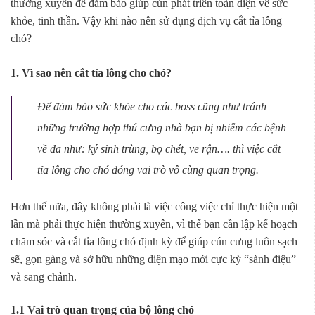
thường xuyên để đảm bảo giúp cún phát triển toàn diện về sức
khỏe, tinh thần. Vậy khi nào nên sử dụng dịch vụ cắt tỉa lông
chó?
1. Vì sao nên cắt tỉa lông cho chó?
Để đảm bảo sức khỏe cho các boss cũng như tránh
những trường hợp thú cưng nhà bạn bị nhiễm các bệnh
về da như: ký sinh trùng, bọ chét, ve rận…. thì việc cắt
tỉa lông cho chó đóng vai trò vô cùng quan trọng.
Hơn thế nữa, đây không phải là việc công việc chỉ thực hiện một
lần mà phải thực hiện thường xuyên, vì thế bạn cần lập kế hoạch
chăm sóc và cắt tỉa lông chó định kỳ để giúp cún cưng luôn sạch
sẽ, gọn gàng và sở hữu những diện mạo mới cực kỳ “sành điệu”
và sang chảnh.
1.1 Vai trò quan trọng của bộ lông chó