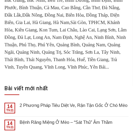
Bắc Giang, Bắc Ninh, Bến Tre, Bình Dương, Bình Định, Bình
Phước, Bình Thuận, Cà Mau, Cao Bằng, Cần Thơ, Đà Nẵng,
Đắk Lắk,Đắk Nông, Đồng Nai, Biên Hòa, Đồng Tháp, Điện
Biên, Gia Lai, Hà Giang, Hà Nam,Sài Gòn, TPHCM, Khánh
Hòa, Kiên Giang, Kon Tum, Lai Châu, Lào Cai, Lạng Sơn, Lâm
Đồng, Đà Lạt, Long An, Nam Định, Nghệ An, Ninh Bình, Ninh
Thuận, Phú Thọ, Phú Yên, Quảng Bình, Quảng Nam, Quảng
Ngãi, Quảng Ninh, Quảng Trị, Sóc Trăng, Sơn La, Tây Ninh,
Thái Bình, Thái Nguyên, Thanh Hóa, Huế, Tiền Giang, Trà
Vinh, Tuyên Quang, Vĩnh Long, Vĩnh Phúc, Yên Bái...
Bài viết mới nhất
2 Phương Pháp Tiêu Diệt Ve, Rận Tận Gốc Ở Chó Mèo
14
Th11
Bệnh Răng Miệng Ở Mèo – “Sát Thủ” Âm Thầm
14
Th11