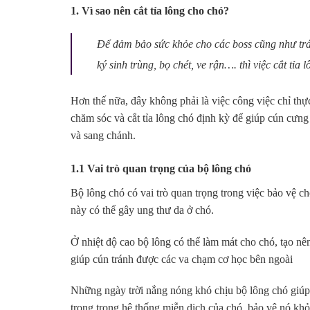
1. Vì sao nên cắt tỉa lông cho chó?
Để đảm bảo sức khỏe cho các boss cũng như tr
ký sinh trùng, bọ chét, ve rận…. thì việc cắt tỉa
Hơn thế nữa, đây không phải là việc công việc chỉ thự
chăm sóc và cắt tỉa lông chó định kỳ để giúp cún cưn
và sang chảnh.
1.1 Vai trò quan trọng của bộ lông chó
Bộ lông chó có vai trò quan trọng trong việc bảo vệ ch
này có thể gây ung thư da ở chó.
Ở nhiệt độ cao bộ lông có thể làm mát cho chó, tạo nê
giúp cún tránh được các va chạm cơ học bên ngoài
Những ngày trời nắng nóng khó chịu bộ lông chó giúp 
trọng trong hệ thống miễn dịch của chó, bảo vệ nó khỏ