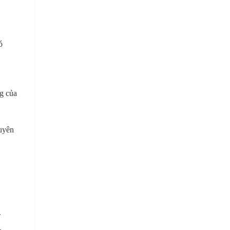
ó
ng của
huyên
c