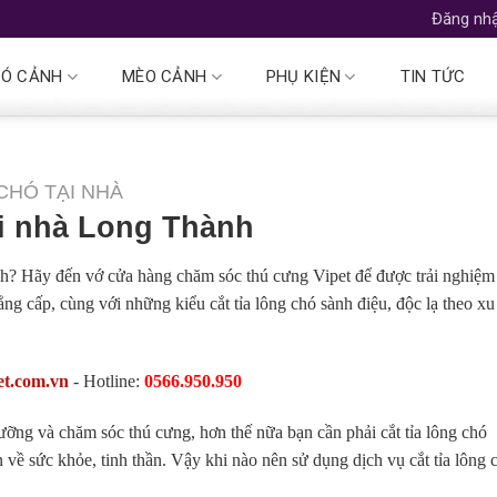
Đăng nhậ
Ó CẢNH
MÈO CẢNH
PHỤ KIỆN
TIN TỨC
CHÓ TẠI NHÀ
tại nhà Long Thành
nh? Hãy đến vớ cửa hàng chăm sóc thú cưng Vipet để được trải nghiệm
g cấp, cùng với những kiểu cắt tỉa lông chó sành điệu, độc lạ theo xu
et.com.vn
- Hotline:
0566.950.950
dưỡng và chăm sóc thú cưng, hơn thế nữa bạn cần phải cắt tỉa lông chó
 về sức khỏe, tinh thần. Vậy khi nào nên sử dụng dịch vụ cắt tỉa lông 