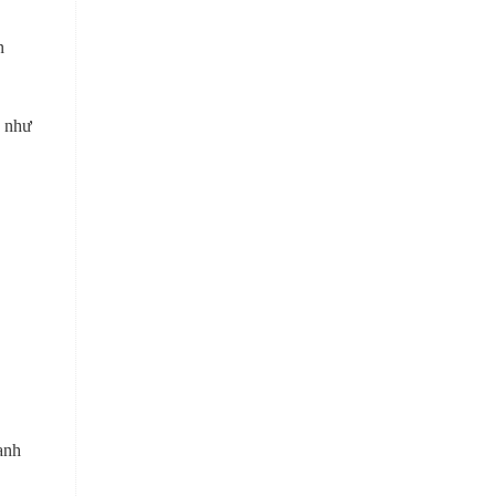
n
ó như
m
anh