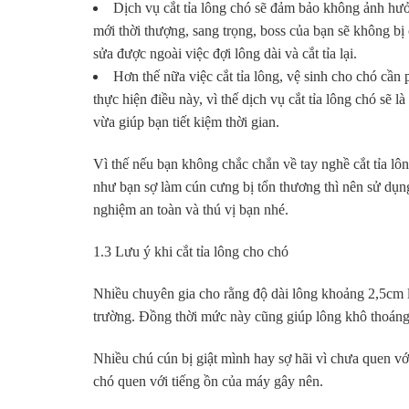
Dịch vụ cắt tỉa lông chó sẽ đảm bảo không ảnh hư
mới thời thượng, sang trọng, boss của bạn sẽ không b
sửa được ngoài việc đợi lông dài và cắt tỉa lại.
Hơn thế nữa việc cắt tỉa lông, vệ sinh cho chó cần
thực hiện điều này, vì thế dịch vụ cắt tỉa lông chó sẽ
vừa giúp bạn tiết kiệm thời gian.
Vì thế nếu bạn không chắc chắn về tay nghề cắt tỉa lô
như bạn sợ làm cún cưng bị tổn thương thì nên sử dụng
nghiệm an toàn và thú vị bạn nhé.
1.3 Lưu ý khi cắt tỉa lông cho chó
Nhiều chuyên gia cho rằng độ dài lông khoảng 2,5cm l
trường. Đồng thời mức này cũng giúp lông khô thoáng h
Nhiều chú cún bị giật mình hay sợ hãi vì chưa quen v
chó quen với tiếng ồn của máy gây nên.