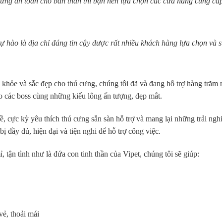
ưng an toàn cho bản thân thì bạn nên lựa chọn các cửa hàng cung cấ
 tự hào là địa chỉ đáng tin cậy được rất nhiều khách hàng lựa chọn và 
khỏe và sắc đẹp cho thú cưng, chúng tôi đã và đang hỗ trợ hàng trăm
o các boss cùng những kiểu lông ấn tượng, đẹp mắt.
, cực kỳ yêu thích thú cưng sẵn sàn hỗ trợ và mang lại những trải ng
 đầy đủ, hiện đại và tiện nghi để hỗ trợ công việc.
 tận tình như là đứa con tinh thần của Vipet, chúng tôi sẽ giúp:
ẻ, thoải mái