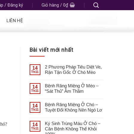
p / Đăng ký
Giỏ hàng /
0
₫
LIÊN HỆ
Bài viết mới nhất
2 Phương Pháp Tiêu Diệt Ve,
14
Rận Tận Gốc Ở Chó Mèo
Th11
Bệnh Răng Miệng Ở Mèo –
14
“Sát Thủ” Âm Thầm
Th11
Bệnh Răng Miệng Ở Chó –
14
Tuyệt Đối Không Nên Ngó Lơ
Th11
Ký Sinh Trùng Máu Ở Chó –
chó?
14
Căn Bệnh Không Thể Khỏi
Th11