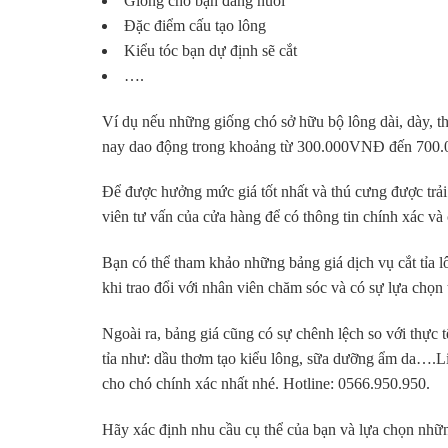
Giống chó bạn đang nuôi
Đặc điểm cấu tạo lông
Kiểu tóc bạn dự định sẽ cắt
….
Ví dụ nếu những giống chó sở hữu bộ lông dài, dày, thời
nay dao động trong khoảng từ 300.000VNĐ đến 700.0
Để được hưởng mức giá tốt nhất và thú cưng được trải 
viên tư vấn của cửa hàng để có thông tin chính xác và c
Bạn có thể tham khảo những bảng giá dịch vụ cắt tỉa lô
khi trao đổi với nhân viên chăm sóc và có sự lựa chọn
Ngoài ra, bảng giá cũng có sự chênh lệch so với thực 
tỉa như: dầu thơm tạo kiểu lông, sữa dưỡng ẩm da….Liê
cho chó chính xác nhất nhé. Hotline: 0566.950.950.
Hãy xác định nhu cầu cụ thể của bạn và lựa chọn nhữn