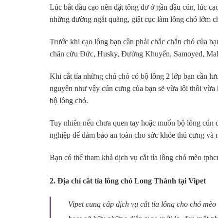
Lúc bắt đầu cạo nên đặt tông đơ ở gần đầu cún, lúc c
những đường ngắt quãng, giật cục làm lông chó lởm c
Trước khi cạo lông bạn cần phải chắc chắn chó của bạ
chăn cừu Đức, Husky, Đường Khuyển, Samoyed, Mala
Khi cắt tỉa những chú chó có bộ lông 2 lớp bạn cần lư
nguyên như vậy cún cưng của bạn sẽ vừa lôi thôi vừa h
bộ lông chó.
Tuy nhiên nếu chưa quen tay hoặc muốn bộ lông cún đ
nghiệp để đảm bảo an toàn cho sức khỏe thú cưng và 
Bạn có thể tham khả dịch vụ cắt tỉa lông chó mèo tphc
2. Địa chỉ cắt tỉa lông chó Long Thành tại Vipet
Vipet cung cấp dịch vụ cắt tỉa lông cho chó mè