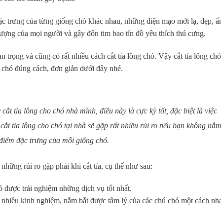
ặc trưng của từng giống chó khác nhau, những diện mạo mới lạ, đẹp, ấ
tượng của mọi người và gây đốn tim bao tín đồ yêu thích thú cưng.
n trọng và cũng có rất nhiều cách cắt tỉa lông chó. Vậy cắt tỉa lông ch
g chó đúng cách, đơn giản dưới đây nhé.
ắt tỉa lông cho chó nhà mình, điều này là cực kỳ tốt, đặc biệt là việc
ự cắt tỉa lông cho chó tại nhà sẽ gặp rất nhiều rủi ro nếu bạn không nắ
 điểm đặc trưng của mỗi giống chó.
 những rủi ro gặp phải khi cắt tỉa, cụ thể như sau:
 được trải nghiệm những dịch vụ tốt nhất.
 nhiều kinh nghiệm, nắm bắt được tâm lý của các chú chó một cách nh