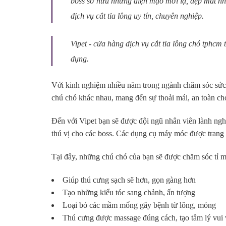
boss sở hữu những diện mạo mới lạ, đẹp mắt nh
dịch vụ cắt tỉa lông uy tín, chuyên nghiệp.
Vipet - cửa hàng dịch vụ cắt tỉa lông chó tphcm
dụng.
Với kinh nghiệm nhiều năm trong ngành chăm sóc sức 
chú chó khác nhau, mang đến sự thoải mái, an toàn ch
Đến với Vipet bạn sẽ được đội ngũ nhân viên lành nghề
thú vị cho các boss. Các dụng cụ máy móc được trang bị
Tại đây, những chú chó của bạn sẽ được chăm sóc tỉ mỉ,
Giúp thú cưng sạch sẽ hơn, gọn gàng hơn
Tạo những kiểu tóc sang chảnh, ấn tượng
Loại bỏ các mầm mống gây bệnh từ lông, móng
Thú cưng được massage đúng cách, tạo tâm lý vui v