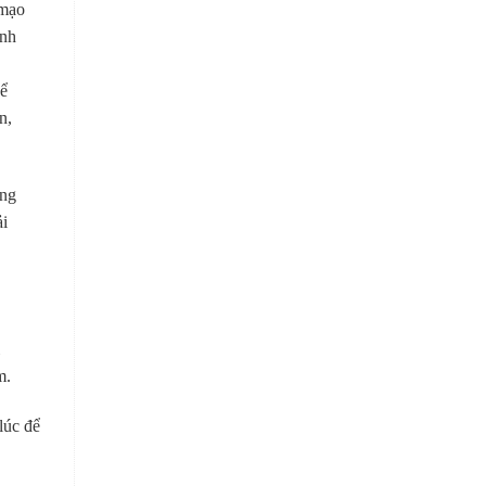
 mạo
ỉnh
để
n,
ũng
ải
m.
lúc để