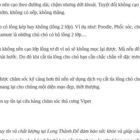
ạo nên cạo theo đường dài, chậm nhưng dứt khoát. Tuyệt đối không cạo
hởm, không có nếp, không thẳng.
n có lông kép hay không (lông 2 lớp). Ví dụ như: Poodle, Phốc sóc, ch
mute là những chú chó có bộ lông 2 lớp…
u không nên cạo lớp lông tơ đi vì nó sẽ không mọc lại được. Mà nếu để
ài hước. Do đó khi cắt tỉa lông cho chó bạn cần chắc chắn về đặc trư
ược chăm sóc kỹ càng hơn thì nên sử dụng dịch vụ cắt tỉa lông chó c
mang lại cho chúng một diện mạo đẹp, thời thượng.
m uy tín tại cửa hàng chăm sóc thú cưng Vipet
o uy tín và chất lượng tại Long Thành.Để đảm bảo sức khỏe và giúp cá