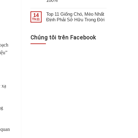
100%
Top 11 Giống Chó, Mèo Nhất
14
Định Phải Sở Hữu Trong Đời
Th11
Chúng tôi trên Facebook
hoạch
iệu”
c xạ
ng
 quan