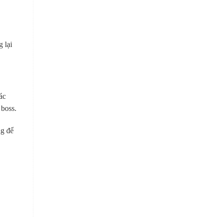
 lại
ác
 boss.
ng để