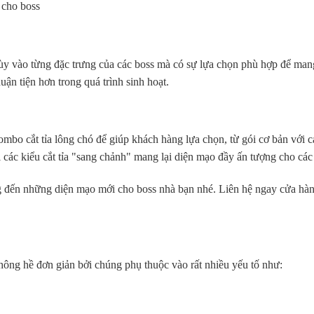
 cho boss
 tùy vào từng đặc trưng của các boss mà có sự lựa chọn phù hợp để mang
ận tiện hơn trong quá trình sinh hoạt.
ombo cắt tỉa lông chó để giúp khách hàng lựa chọn, từ gói cơ bản với c
ới các kiểu cắt tỉa "sang chảnh" mang lại diện mạo đầy ấn tượng cho các
g đến những diện mạo mới cho boss nhà bạn nhé. Liên hệ ngay cửa hà
không hề đơn giản bởi chúng phụ thuộc vào rất nhiều yếu tố như: