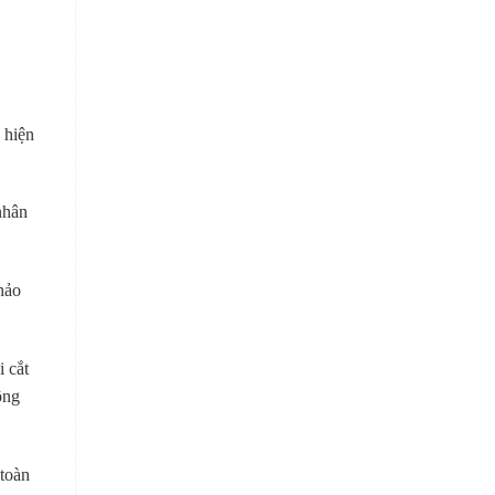
 hiện
nhân
hảo
i cắt
ông
 toàn