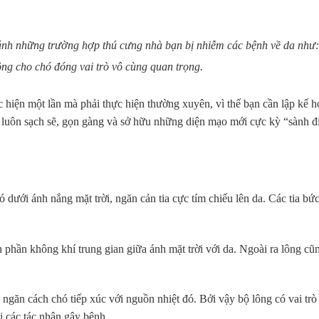
ánh những trường hợp thú cưng nhà bạn bị nhiễm các bệnh về da như:
 lông cho chó đóng vai trò vô cùng quan trọng.
c hiện một lần mà phải thực hiện thường xuyên, vì thế bạn cần lập kế 
g luôn sạch sẽ, gọn gàng và sở hữu những diện mạo mới cực kỳ “sành đ
ó dưới ánh nắng mặt trời, ngăn cản tia cực tím chiếu lên da. Các tia bứ
n phần không khí trung gian giữa ánh mặt trời với da. Ngoài ra lông cũ
ngăn cách chó tiếp xúc với nguồn nhiệt đó. Bởi vậy bộ lông có vai trò
i các tác nhân gây bệnh.