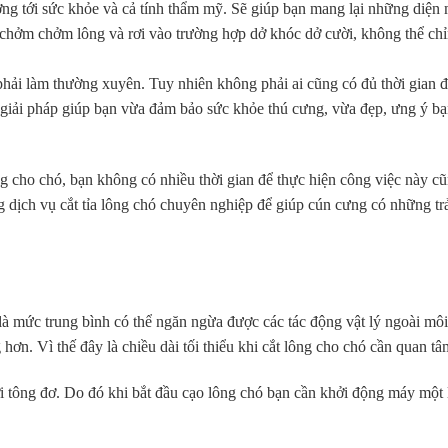
ởng tới sức khỏe và cả tính thẩm mỹ. Sẽ giúp bạn mang lại những diện
ị chởm chởm lông và rơi vào trường hợp dở khóc dở cười, không thể ch
 phải làm thường xuyên. Tuy nhiên không phải ai cũng có đủ thời gian 
 là giải pháp giúp bạn vừa đảm bảo sức khỏe thú cưng, vừa đẹp, ưng ý bạ
ng cho chó, bạn không có nhiều thời gian để thực hiện công việc này c
 dịch vụ cắt tỉa lông chó chuyên nghiệp để giúp cún cưng có những tr
à mức trung bình có thể ngăn ngừa được các tác động vật lý ngoài môi
ơn. Vì thế đây là chiều dài tối thiểu khi cắt lông cho chó cần quan tâ
ới tông đơ. Do đó khi bắt đầu cạo lông chó bạn cần khởi động máy một 