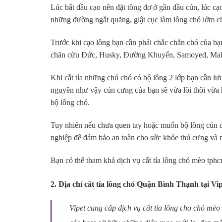
Lúc bắt đầu cạo nên đặt tông đơ ở gần đầu cún, lúc c
những đường ngắt quãng, giật cục làm lông chó lởm c
Trước khi cạo lông bạn cần phải chắc chắn chó của bạ
chăn cừu Đức, Husky, Đường Khuyển, Samoyed, Mala
Khi cắt tỉa những chú chó có bộ lông 2 lớp bạn cần lư
nguyên như vậy cún cưng của bạn sẽ vừa lôi thôi vừa h
bộ lông chó.
Tuy nhiên nếu chưa quen tay hoặc muốn bộ lông cún đ
nghiệp để đảm bảo an toàn cho sức khỏe thú cưng và 
Bạn có thể tham khả dịch vụ cắt tỉa lông chó mèo tphc
2. Địa chỉ cắt tỉa lông chó Quận Bình Thạnh tại Vi
Vipet cung cấp dịch vụ cắt tỉa lông cho chó mè