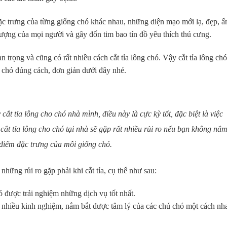
ặc trưng của từng giống chó khác nhau, những diện mạo mới lạ, đẹp, ấ
tượng của mọi người và gây đốn tim bao tín đồ yêu thích thú cưng.
n trọng và cũng có rất nhiều cách cắt tỉa lông chó. Vậy cắt tỉa lông ch
g chó đúng cách, đơn giản dưới đây nhé.
ắt tỉa lông cho chó nhà mình, điều này là cực kỳ tốt, đặc biệt là việc
ự cắt tỉa lông cho chó tại nhà sẽ gặp rất nhiều rủi ro nếu bạn không nắ
 điểm đặc trưng của mỗi giống chó.
 những rủi ro gặp phải khi cắt tỉa, cụ thể như sau:
 được trải nghiệm những dịch vụ tốt nhất.
 nhiều kinh nghiệm, nắm bắt được tâm lý của các chú chó một cách nh