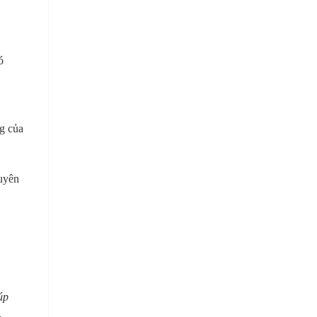
ó
ng của
huyên
úp