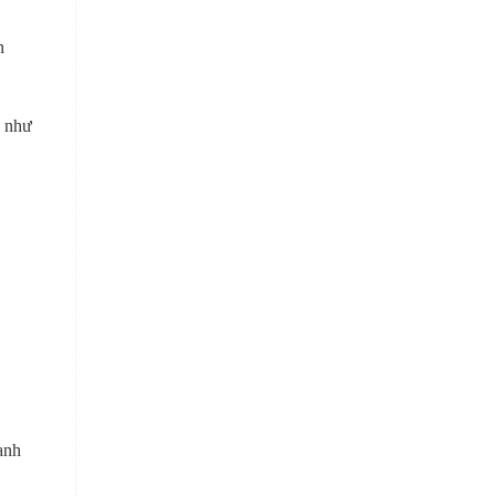
n
ó như
m
anh