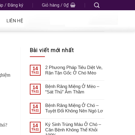
p / Đăng ký
Giỏ hàng /
0
₫
LIÊN HỆ
Bài viết mới nhất
2 Phương Pháp Tiêu Diệt Ve,
14
Rận Tận Gốc Ở Chó Mèo
Th11
nghiệm
Bệnh Răng Miệng Ở Mèo –
14
“Sát Thủ” Âm Thầm
Th11
Bệnh Răng Miệng Ở Chó –
14
Tuyệt Đối Không Nên Ngó Lơ
Th11
Ký Sinh Trùng Máu Ở Chó –
chó?
14
Căn Bệnh Không Thể Khỏi
Th11