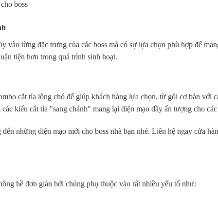
 cho boss
nh
 tùy vào từng đặc trưng của các boss mà có sự lựa chọn phù hợp để mang
ận tiện hơn trong quá trình sinh hoạt.
ombo cắt tỉa lông chó để giúp khách hàng lựa chọn, từ gói cơ bản với c
ới các kiểu cắt tỉa "sang chảnh" mang lại diện mạo đầy ấn tượng cho các
g đến những diện mạo mới cho boss nhà bạn nhé. Liên hệ ngay cửa hà
không hề đơn giản bởi chúng phụ thuộc vào rất nhiều yếu tố như: