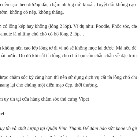
ạo nên cạo theo đường dài, chậm nhưng dứt khoát. Tuyệt đối không cạo
hởm, không có nếp, không thẳng.
n có lông kép hay không (lông 2 lớp). Ví dụ như: Poodle, Phốc sóc, ch
mute là những chú chó có bộ lông 2 lớp…
u không nên cạo lớp lông tơ đi vì nó sẽ không mọc lại được. Mà nếu để
ài hước. Do đó khi cắt tỉa lông cho chó bạn cần chắc chắn về đặc trư
ược chăm sóc kỹ càng hơn thì nên sử dụng dịch vụ cắt tỉa lông chó c
mang lại cho chúng một diện mạo đẹp, thời thượng.
m uy tín tại cửa hàng chăm sóc thú cưng Vipet
pet
o uy tín và chất lượng tại Quận Bình Thạnh.Để đảm bảo sức khỏe và gi