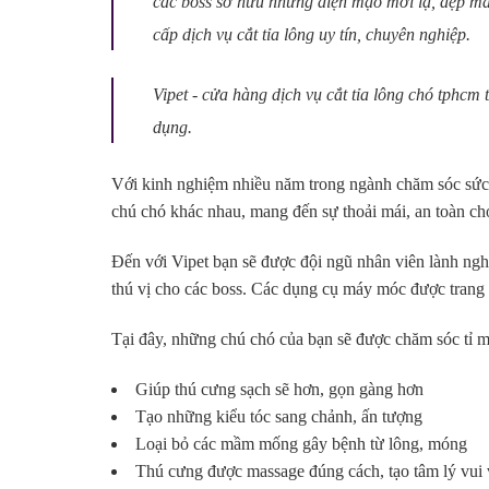
các boss sở hữu những diện mạo mới lạ, đẹp mắ
cấp dịch vụ cắt tỉa lông uy tín, chuyên nghiệp.
Vipet - cửa hàng dịch vụ cắt tỉa lông chó tphcm
dụng.
Với kinh nghiệm nhiều năm trong ngành chăm sóc sức 
chú chó khác nhau, mang đến sự thoải mái, an toàn ch
Đến với Vipet bạn sẽ được đội ngũ nhân viên lành nghề
thú vị cho các boss. Các dụng cụ máy móc được trang bị
Tại đây, những chú chó của bạn sẽ được chăm sóc tỉ mỉ,
Giúp thú cưng sạch sẽ hơn, gọn gàng hơn
Tạo những kiểu tóc sang chảnh, ấn tượng
Loại bỏ các mầm mống gây bệnh từ lông, móng
Thú cưng được massage đúng cách, tạo tâm lý vui v