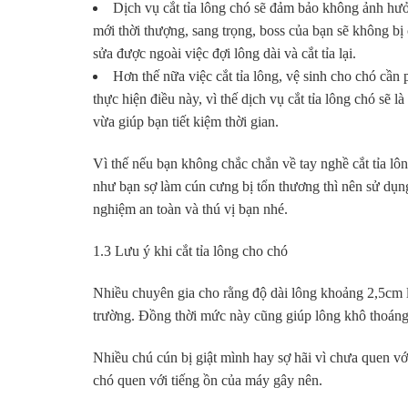
Dịch vụ cắt tỉa lông chó sẽ đảm bảo không ảnh hư
mới thời thượng, sang trọng, boss của bạn sẽ không b
sửa được ngoài việc đợi lông dài và cắt tỉa lại.
Hơn thế nữa việc cắt tỉa lông, vệ sinh cho chó cần
thực hiện điều này, vì thế dịch vụ cắt tỉa lông chó sẽ
vừa giúp bạn tiết kiệm thời gian.
Vì thế nếu bạn không chắc chắn về tay nghề cắt tỉa lô
như bạn sợ làm cún cưng bị tổn thương thì nên sử dụng
nghiệm an toàn và thú vị bạn nhé.
1.3 Lưu ý khi cắt tỉa lông cho chó
Nhiều chuyên gia cho rằng độ dài lông khoảng 2,5cm l
trường. Đồng thời mức này cũng giúp lông khô thoáng h
Nhiều chú cún bị giật mình hay sợ hãi vì chưa quen v
chó quen với tiếng ồn của máy gây nên.