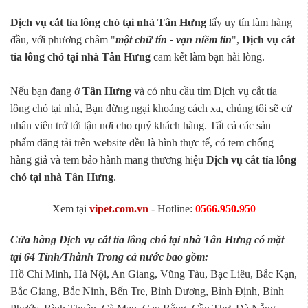
Dịch vụ cắt tỉa lông chó tại nhà Tân Hưng
lấy uy tín làm hàng
đầu, với phương châm "
một chữ tín - vạn niềm tin
",
Dịch vụ cắt
tỉa lông chó tại nhà Tân Hưng
cam kết làm bạn hài lòng.
Nếu bạn đang ở
Tân Hưng
và có nhu cầu tìm Dịch vụ cắt tỉa
lông chó tại nhà, Bạn đừng ngại khoảng cách xa, chúng tôi sẽ cử
nhân viên trở tới tận nơi cho quý khách hàng. Tất cả các sản
phẩm đăng tải trên website đều là hình thực tế, có tem chống
hàng giả và tem bảo hành mang thương hiệu
Dịch vụ cắt tỉa lông
chó tại nhà Tân Hưng
.
Xem tại
vipet.com.vn
- Hotline:
0566.950.950
Cửa hàng Dịch vụ cắt tỉa lông chó tại nhà Tân Hưng có mặt
tại 64 Tỉnh/Thành Trong cả nước bao gồm:
Hồ Chí Minh, Hà Nội, An Giang, Vũng Tàu, Bạc Liêu, Bắc Kạn,
Bắc Giang, Bắc Ninh, Bến Tre, Bình Dương, Bình Định, Bình