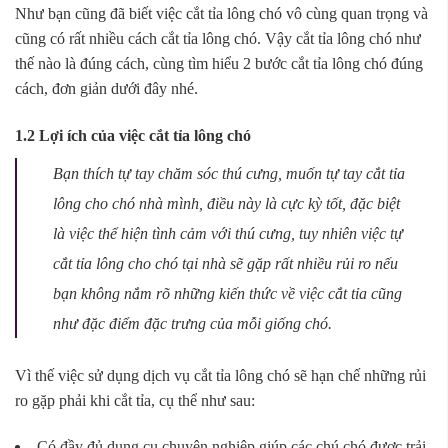
Như bạn cũng đã biết việc cắt tỉa lông chó vô cùng quan trọng và
cũng có rất nhiều cách cắt tỉa lông chó. Vậy cắt tỉa lông chó như
thế nào là đúng cách, cùng tìm hiểu 2 bước cắt tỉa lông chó đúng
cách, đơn giản dưới đây nhé.
1.2 Lợi ích của việc cắt tỉa lông chó
Bạn thích tự tay chăm sóc thú cưng, muốn tự tay cắt tỉa
lông cho chó nhà mình, điều này là cực kỳ tốt, đặc biệt
là việc thể hiện tình cảm với thú cưng, tuy nhiên việc tự
cắt tỉa lông cho chó tại nhà sẽ gặp rất nhiều rủi ro nếu
bạn không nắm rõ những kiến thức về việc cắt tỉa cũng
như đặc điểm đặc trưng của mỗi giống chó.
Vì thế việc sử dụng dịch vụ cắt tỉa lông chó sẽ hạn chế những rủi
ro gặp phải khi cắt tỉa, cụ thể như sau:
Có đầy đủ dụng cụ chuyên nghiệp giúp các chú chó được trải