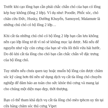
Trước khi cạo lông bạn cần phải chắc chắn chó của bạn có lông
kép hay không (lông 2 lớp). Ví dụ như: Poodle, Phốc sóc, chó
chăn cừu Đức, Husky, Đường Khuyển, Samoyed, Malamute là
những chú chó có bộ lông 2 lớp…
Khi cắt tỉa những chú chó có bộ lông 2 lớp bạn cần lưu không
nên cạo lớp lông tơ đi vì nó sẽ không mọc lại được. Mà nếu để
nguyên như vậy cún cưng của bạn sẽ vừa lôi thôi vừa hài hước.
Do đó khi cắt tỉa lông cho chó bạn cần chắc chắn về đặc trưng
của bộ lông chó.
Tuy nhiên nếu chưa quen tay hoặc muốn bộ lông cún được chăm
sóc kỹ càng hơn thì nên sử dụng dịch vụ cắt tỉa lông chó chuyên
nghiệp để đảm bảo an toàn cho sức khỏe thú cưng và mang lại
cho chúng một diện mạo đẹp, thời thượng.
Bạn có thể tham khả dịch vụ cắt tỉa lông chó mèo tphcm uy tín tại
cửa hàng chăm sóc thú cưng Vipet