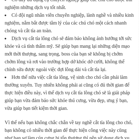
nghiệm những dịch vụ tốt nhất.
Có đội ngũ nhân viên chuyên nghiệp, lành nghề và nhiều kinh
nghiệm, nắm bắt được tâm lý của các chú chó một cách nhanh
chóng và cắt tỉa an toàn.
Dịch vụ cắt tỉa lông chó sẽ đảm bảo không ảnh hưởng tới sức
khỏe và cả tính thẩm mỹ. Sẽ giúp bạn mang lại những diện mạo
mới thời thượng, sang trọng, boss của bạn sẽ không bị chởm
chởm lông và rơi vào trường hợp dở khóc dở cười, không thể
chỉnh sửa được ngoài việc đợi lông dài và cắt tỉa lại.
Hơn thế nữa việc cắt tỉa lông, vệ sinh cho chó cần phải làm
thường xuyên. Tuy nhiên không phải ai cũng có đủ thời gian để
thực hiện điều này, vì thế dịch vụ cắt tỉa lông chó sẽ là giải pháp
giúp bạn vừa đảm bảo sức khỏe thú cưng, vừa đẹp, ưng ý bạn,
vừa giúp bạn tiết kiệm thời gian.
Vì thế nếu bạn không chắc chắn về tay nghề cắt tỉa lông cho chó,
bạn không có nhiều thời gian để thực hiện công việc này cũng
như bạn sợ làm cún cưng bị tổn thương thì nên sử dụng dịch vụ