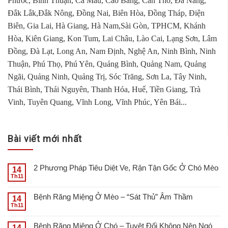
Phước, Bình Thuận, Cà Mau, Cao Bằng, Cần Thơ, Đà Nẵng,
Đắk Lắk,Đắk Nông, Đồng Nai, Biên Hòa, Đồng Tháp, Điện
Biên, Gia Lai, Hà Giang, Hà Nam,Sài Gòn, TPHCM, Khánh
Hòa, Kiên Giang, Kon Tum, Lai Châu, Lào Cai, Lạng Sơn, Lâm
Đồng, Đà Lạt, Long An, Nam Định, Nghệ An, Ninh Bình, Ninh
Thuận, Phú Thọ, Phú Yên, Quảng Bình, Quảng Nam, Quảng
Ngãi, Quảng Ninh, Quảng Trị, Sóc Trăng, Sơn La, Tây Ninh,
Thái Bình, Thái Nguyên, Thanh Hóa, Huế, Tiền Giang, Trà
Vinh, Tuyên Quang, Vĩnh Long, Vĩnh Phúc, Yên Bái...
Bài viết mới nhất
2 Phương Pháp Tiêu Diệt Ve, Rận Tận Gốc Ở Chó Mèo
14
Th11
Bệnh Răng Miệng Ở Mèo – “Sát Thủ” Âm Thầm
14
Th11
Bệnh Răng Miệng Ở Chó – Tuyệt Đối Không Nên Ngó
14