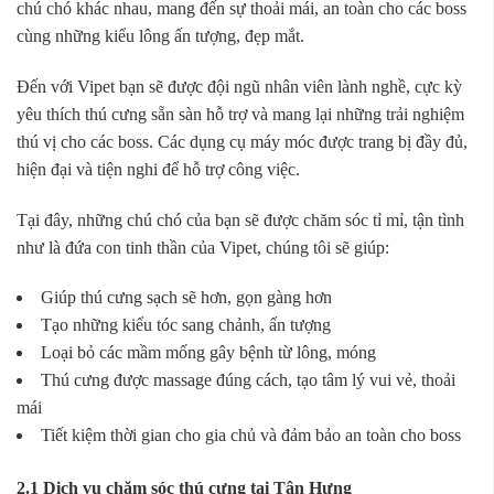
chú chó khác nhau, mang đến sự thoải mái, an toàn cho các boss
cùng những kiểu lông ấn tượng, đẹp mắt.
Đến với Vipet bạn sẽ được đội ngũ nhân viên lành nghề, cực kỳ
yêu thích thú cưng sẵn sàn hỗ trợ và mang lại những trải nghiệm
thú vị cho các boss. Các dụng cụ máy móc được trang bị đầy đủ,
hiện đại và tiện nghi để hỗ trợ công việc.
Tại đây, những chú chó của bạn sẽ được chăm sóc tỉ mỉ, tận tình
như là đứa con tinh thần của Vipet, chúng tôi sẽ giúp:
Giúp thú cưng sạch sẽ hơn, gọn gàng hơn
Tạo những kiểu tóc sang chảnh, ấn tượng
Loại bỏ các mầm mống gây bệnh từ lông, móng
Thú cưng được massage đúng cách, tạo tâm lý vui vẻ, thoải
mái
Tiết kiệm thời gian cho gia chủ và đảm bảo an toàn cho boss
2.1 Dịch vụ chăm sóc thú cưng tại Tân Hưng