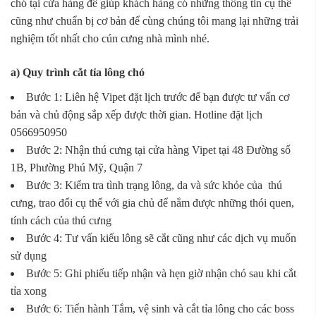
chó tại cửa hàng để giúp khách hàng có những thông tin cụ thể
cũng như chuẩn bị cơ bản để cùng chúng tôi mang lại những trải
nghiệm tốt nhất cho cún cưng nhà mình nhé.
a) Quy trình cắt tỉa lông chó
Bước 1: Liên hệ Vipet đặt lịch trước để bạn được tư vấn cơ
bản và chủ động sắp xếp được thời gian. Hotline đặt lịch
0566950950
Bước 2: Nhận thú cưng tại cửa hàng Vipet tại 48 Đường số
1B, Phường Phú Mỹ, Quận 7
Bước 3: Kiểm tra tình trạng lông, da và sức khỏe của thú
cưng, trao đổi cụ thể với gia chủ để nắm được những thói quen,
tính cách của thú cưng
Bước 4: Tư vấn kiểu lông sẽ cắt cũng như các dịch vụ muốn
sử dụng
Bước 5: Ghi phiếu tiếp nhận và hẹn giờ nhận chó sau khi cắt
tỉa xong
Bước 6: Tiến hành Tắm, vệ sinh và cắt tỉa lông cho các boss