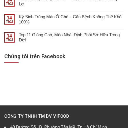
Lơ
Th11
Ký Sinh Trùng Máu Ở Chó – Căn Bệnh Không Thể Khỏi
14
100%
Th11
Top 11 Giống Chó, Mèo Nhất Định Phải Sở Hữu Trong
14
Đời
Th11
Chúng tôi trên Facebook
CÔNG TY TNHH TM DV VIFOOD
48 Đường Số 1B, Phường Tân Mỹ, Tp Hồ Chí Minh