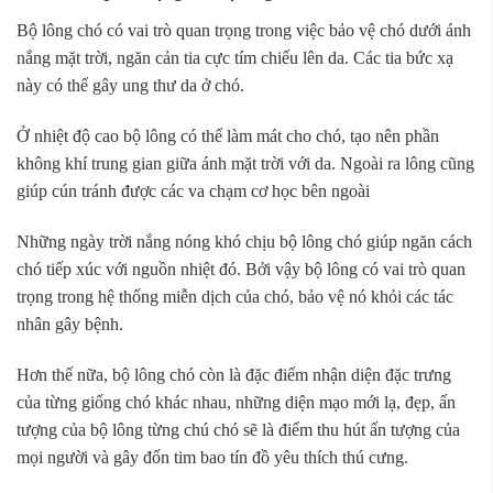
Bộ lông chó có vai trò quan trọng trong việc bảo vệ chó dưới ánh
nắng mặt trời, ngăn cản tia cực tím chiếu lên da. Các tia bức xạ
này có thể gây ung thư da ở chó.
Ở nhiệt độ cao bộ lông có thể làm mát cho chó, tạo nên phần
không khí trung gian giữa ánh mặt trời với da. Ngoài ra lông cũng
giúp cún tránh được các va chạm cơ học bên ngoài
Những ngày trời nắng nóng khó chịu bộ lông chó giúp ngăn cách
chó tiếp xúc với nguồn nhiệt đó. Bởi vậy bộ lông có vai trò quan
trọng trong hệ thống miễn dịch của chó, bảo vệ nó khỏi các tác
nhân gây bệnh.
Hơn thế nữa, bộ lông chó còn là đặc điểm nhận diện đặc trưng
của từng giống chó khác nhau, những diện mạo mới lạ, đẹp, ấn
tượng của bộ lông từng chú chó sẽ là điểm thu hút ấn tượng của
mọi người và gây đốn tim bao tín đồ yêu thích thú cưng.