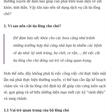
thường xuyên để đảm bảo giúp cún phát triển toàn diện về sức
khỏe, tinh thần. Vậy khi nào nên sử dụng dịch vụ cắt tỉa lông
chó?
1. Vì sao nên cắt tỉa lông cho chó?
Để đảm bảo sức khỏe cho các boss cũng như tránh
những trường hợp thú cưng nhà bạn bị nhiễm các bệnh
về da như: ký sinh trùng, bọ chét, ve rận…. thì việc cắt
tỉa lông cho chó đóng vai trò vô cùng quan trọng.
Hơn thế nữa, đây không phải là việc công việc chỉ thực hiện một
lần mà phải thực hiện thường xuyên, vì thế bạn cần lập kế hoạch
chăm sóc và cắt tỉa lông chó định kỳ để giúp cún cưng luôn sạch
sẽ, gọn gàng và sở hữu những diện mạo mới cực kỳ “sành điệu”
và sang chảnh.
1.1 Vai trò quan trọng của bộ lông chó