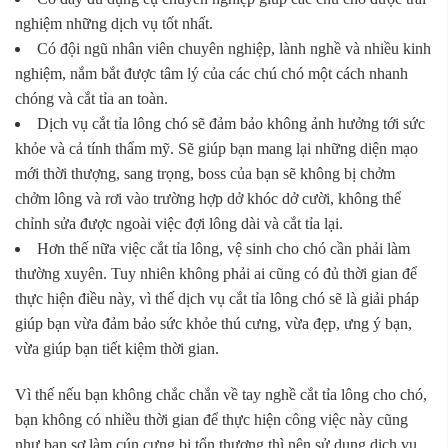
nghiệm những dịch vụ tốt nhất.
Có đội ngũ nhân viên chuyên nghiệp, lành nghề và nhiều kinh
nghiệm, nắm bắt được tâm lý của các chú chó một cách nhanh
chóng và cắt tỉa an toàn.
Dịch vụ cắt tỉa lông chó sẽ đảm bảo không ảnh hưởng tới sức
khỏe và cả tính thẩm mỹ. Sẽ giúp bạn mang lại những diện mạo
mới thời thượng, sang trọng, boss của bạn sẽ không bị chởm
chởm lông và rơi vào trường hợp dở khóc dở cười, không thể
chỉnh sửa được ngoài việc đợi lông dài và cắt tỉa lại.
Hơn thế nữa việc cắt tỉa lông, vệ sinh cho chó cần phải làm
thường xuyên. Tuy nhiên không phải ai cũng có đủ thời gian để
thực hiện điều này, vì thế dịch vụ cắt tỉa lông chó sẽ là giải pháp
giúp bạn vừa đảm bảo sức khỏe thú cưng, vừa đẹp, ưng ý bạn,
vừa giúp bạn tiết kiệm thời gian.
Vì thế nếu bạn không chắc chắn về tay nghề cắt tỉa lông cho chó,
bạn không có nhiều thời gian để thực hiện công việc này cũng
như bạn sợ làm cún cưng bị tổn thương thì nên sử dụng dịch vụ