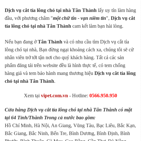
Dịch vụ cắt tỉa lông chó tại nhà Tân Thành
lấy uy tín làm hàng
đầu, với phương châm "
một chữ tín - vạn niềm tin
",
Dịch vụ cắt
tỉa lông chó tại nhà Tân Thành
cam kết làm bạn hài lòng.
Nếu bạn đang ở
Tân Thành
và có nhu cầu tìm Dịch vụ cắt tỉa
lông chó tại nhà, Bạn đừng ngại khoảng cách xa, chúng tôi sẽ cử
nhân viên trở tới tận nơi cho quý khách hàng. Tất cả các sản
phẩm đăng tải trên website đều là hình thực tế, có tem chống
hàng giả và tem bảo hành mang thương hiệu
Dịch vụ cắt tỉa lông
chó tại nhà Tân Thành
.
Xem tại
vipet.com.vn
- Hotline:
0566.950.950
Cửa hàng Dịch vụ cắt tỉa lông chó tại nhà Tân Thành có mặt
tại 64 Tỉnh/Thành Trong cả nước bao gồm:
Hồ Chí Minh, Hà Nội, An Giang, Vũng Tàu, Bạc Liêu, Bắc Kạn,
Bắc Giang, Bắc Ninh, Bến Tre, Bình Dương, Bình Định, Bình