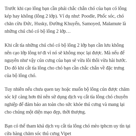
Trước khi cạo lông bạn cần phải chắc chắn chó của bạn có lông
kép hay không (lông 2 lớp). Ví dụ như: Poodle, Phốc sóc, chó
chăn cừu Đức, Husky, Đường Khuyển, Samoyed, Malamute là
những chú chó có bộ lông 2 lớp…
Khi cắt tỉa những chú chó có bộ lông 2 lớp bạn cần lưu không
nên cạo lớp lông tơ đi vì nó sẽ không mọc lại được. Mà nếu để
nguyên như vậy cún cưng của bạn sẽ vừa lôi thôi vừa hài hước.
Do đó khi cắt tỉa lông cho chó bạn cần chắc chắn về đặc trưng
của bộ lông chó.
Tuy nhiên nếu chưa quen tay hoặc muốn bộ lông cún được chăm
sóc kỹ càng hơn thì nên sử dụng dịch vụ cắt tỉa lông chó chuyên
nghiệp để đảm bảo an toàn cho sức khỏe thú cưng và mang lại
cho chúng một diện mạo đẹp, thời thượng.
Bạn có thể tham khả dịch vụ cắt tỉa lông chó mèo tphcm uy tín tại
cửa hàng chăm sóc thú cưng Vipet