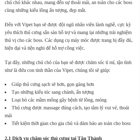
chú chó khác nhau, mang đến sự thoải mái, an toàn cho các boss
cùng những kiểu lông ấn tượng, đẹp mắt.
Đến với Vipet bạn sẽ được đội ngũ nhân viên lành nghề, cực kỳ
yêu thích thú cưng sẵn sàn hỗ trợ và mang lại những trải nghiệm
thú vị cho các boss. Các dụng cụ máy móc được trang bị đầy đủ,
hiện đại và tiện nghi để hỗ trợ công việc.
Tại đây, những chú chó của bạn sẽ được chăm sóc tỉ mỉ, tận tình
như là đứa con tinh thần của Vipet, chúng tôi sẽ giúp:
Giúp thú cưng sạch sẽ hơn, gọn gàng hơn
Tạo những kiểu tóc sang chảnh, ấn tượng
Loại bỏ các mầm mống gây bệnh từ lông, móng
Thú cưng được massage đúng cách, tạo tâm lý vui vẻ, thoải
mái
Tiết kiệm thời gian cho gia chủ và đảm bảo an toàn cho boss
2.1 Dịch vụ chăm sóc thú cưng tại Tân Thành