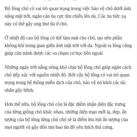
Bộ lông chó có vai trò quan trọng trong việc bảo vệ chó dưới ánh
nắng mặt trời, ngăn cản tia cực tím chiếu lên da. Các tia bức xạ
này có thể gây ung thư da ở chó.
Ở nhiệt độ cao bộ lông có thể làm mát cho chó, tạo nên phần
không khí trung gian giữa ánh mặt trời với da. Ngoài ra lông cũng
giúp cún tránh được các va chạm cơ học bên ngoài
Những ngày trời nắng nóng khó chịu bộ lông chó giúp ngăn cách
chó tiếp xúc với nguồn nhiệt đó. Bởi vậy bộ lông có vai trò quan
trọng trong hệ thống miễn dịch của chó, bảo vệ nó khỏi các tác
nhân gây bệnh.
Hơn thế nữa, bộ lông chó còn là đặc điểm nhận diện đặc trưng
của từng giống chó khác nhau, những diện mạo mới lạ, đẹp, ấn
tượng của bộ lông từng chú chó sẽ là điểm thu hút ấn tượng của
mọi người và gây đốn tim bao tín đồ yêu thích thú cưng.