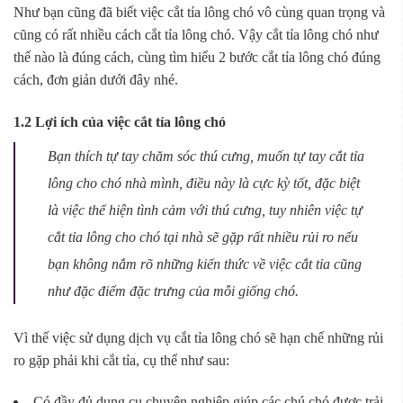
Như bạn cũng đã biết việc cắt tỉa lông chó vô cùng quan trọng và
cũng có rất nhiều cách cắt tỉa lông chó. Vậy cắt tỉa lông chó như
thế nào là đúng cách, cùng tìm hiểu 2 bước cắt tỉa lông chó đúng
cách, đơn giản dưới đây nhé.
1.2 Lợi ích của việc cắt tỉa lông chó
Bạn thích tự tay chăm sóc thú cưng, muốn tự tay cắt tỉa
lông cho chó nhà mình, điều này là cực kỳ tốt, đặc biệt
là việc thể hiện tình cảm với thú cưng, tuy nhiên việc tự
cắt tỉa lông cho chó tại nhà sẽ gặp rất nhiều rủi ro nếu
bạn không nắm rõ những kiến thức về việc cắt tỉa cũng
như đặc điểm đặc trưng của mỗi giống chó.
Vì thế việc sử dụng dịch vụ cắt tỉa lông chó sẽ hạn chế những rủi
ro gặp phải khi cắt tỉa, cụ thể như sau:
Có đầy đủ dụng cụ chuyên nghiệp giúp các chú chó được trải