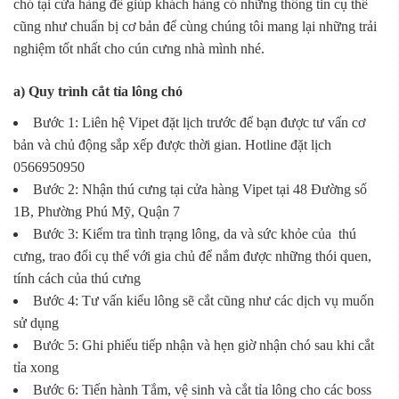
chó tại cửa hàng để giúp khách hàng có những thông tin cụ thể
cũng như chuẩn bị cơ bản để cùng chúng tôi mang lại những trải
nghiệm tốt nhất cho cún cưng nhà mình nhé.
a) Quy trình cắt tỉa lông chó
Bước 1: Liên hệ Vipet đặt lịch trước để bạn được tư vấn cơ
bản và chủ động sắp xếp được thời gian. Hotline đặt lịch
0566950950
Bước 2: Nhận thú cưng tại cửa hàng Vipet tại 48 Đường số
1B, Phường Phú Mỹ, Quận 7
Bước 3: Kiểm tra tình trạng lông, da và sức khỏe của thú
cưng, trao đổi cụ thể với gia chủ để nắm được những thói quen,
tính cách của thú cưng
Bước 4: Tư vấn kiểu lông sẽ cắt cũng như các dịch vụ muốn
sử dụng
Bước 5: Ghi phiếu tiếp nhận và hẹn giờ nhận chó sau khi cắt
tỉa xong
Bước 6: Tiến hành Tắm, vệ sinh và cắt tỉa lông cho các boss