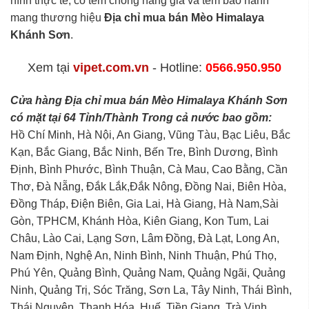
hình thực tế, có tem chống hàng giả và tem bảo hành
mang thương hiệu
Địa chỉ mua bán Mèo Himalaya
Khánh Sơn
.
Xem tại
vipet.com.vn
- Hotline:
0566.950.950
Cửa hàng Địa chỉ mua bán Mèo Himalaya Khánh Sơn
có mặt tại 64 Tỉnh/Thành Trong cả nước bao gồm:
Hồ Chí Minh, Hà Nội, An Giang, Vũng Tàu, Bạc Liêu, Bắc
Kạn, Bắc Giang, Bắc Ninh, Bến Tre, Bình Dương, Bình
Định, Bình Phước, Bình Thuận, Cà Mau, Cao Bằng, Cần
Thơ, Đà Nẵng, Đắk Lắk,Đắk Nông, Đồng Nai, Biên Hòa,
Đồng Tháp, Điện Biên, Gia Lai, Hà Giang, Hà Nam,Sài
Gòn, TPHCM, Khánh Hòa, Kiên Giang, Kon Tum, Lai
Châu, Lào Cai, Lạng Sơn, Lâm Đồng, Đà Lạt, Long An,
Nam Định, Nghệ An, Ninh Bình, Ninh Thuận, Phú Thọ,
Phú Yên, Quảng Bình, Quảng Nam, Quảng Ngãi, Quảng
Ninh, Quảng Trị, Sóc Trăng, Sơn La, Tây Ninh, Thái Bình,
Thái Nguyên, Thanh Hóa, Huế, Tiền Giang, Trà Vinh,