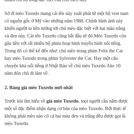
Sở dĩ mèo Tuxedo mang cái tên này xuất phát từ một bộ vest nam
có nguồn gốc ở Mỹ vào những năm 1988. Chính hình ảnh này
khiến người ta liên tưởng tới chú mèo đặc biệt với hai màu trắng
và đen này. Cái tên Tuxedo cũng bắt đầu từ đó.Mèo Tuxedo còn
gắn liền với rất nhiều bộ phim hoạt hình truyền hình nổi tiếng.
Trong đó có thể kể đến như: chú mèo trong phim Felix the Cat
hay mèo Tuxedo trong phim Sylvester the Cat. Hay một câu
chuyện khá nổi tiếng ở Nhật Bản về chú mèo Tuxedo Ake 10
năm đón chủ đi làm về.
2. Bảng giá mèo Tuxedo mới nhất
Trước khi tìm hiểu về
giá mèo Tuxedo
, mọi người cần nắm được
một số đặc điểm nhận dạng cơ bản của mèo Tuxedo. Bởi thực tế
không phải mèo nào có cả hai màu đen và trắng đều được gọi là
mèo Tuxedo.