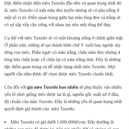
Đặc điểm nhận diện mèo Tuxedo đầu tiên và quan trọng nhất đó
là: mèo Tuxedo có một màu đen tuyền nhưng sẽ có pha trắng ở
một số vị trí. Điều quan trọng giữa hai màu lông đen và trắng sẽ
có sự sắp xếp cân xứng với nhau tạo nên một tổng thể đẹp.
Cụ thể với mèo Tuxedo sẽ có một khoảng trắng ở chính giữa mặt.
Ở phần mũi, miệng sẽ tạo thành hình chữ V xuôi hay ngược tùy
từng con mèo. Phần ngực có màu trắng, chân màu đen nhưng 4
lòng bàn chân hoặc cổ chân lại có màu trắng tinh. Đây là những
đặc điểm quan trọng và dễ nhận dạng nhất mèo Tuxedo. Mọi
người cần nắm được để chọn được mèo Tuxedo chuẩn nhất.
Còn đối với
giá mèo Tuxedo bao nhiêu
sẽ phụ thuộc vào nhiều
yếu tố như: giống mèo được lai là gì, nguồn gốc xuất xứ ở đâu,
độ chuẩn của màu Tuxedo. Đây là những yếu tố quan trọng nhất
quyết định giá thành của mèo Tuxedo.
Mèo Tuxedo có giá dưới 1.000.000đ/con. Đây thường là