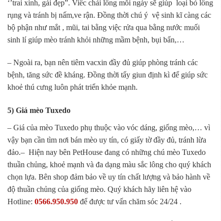
‘’trai xinh, gái đẹp”. Viêc chải lông mỗi ngày sẽ giúp loại bỏ lông
rụng và tránh bị nấm,ve rận. Đồng thời chú ý vệ sinh kĩ càng các
bộ phận như mắt , mũi, tai bằng việc rửa qua bằng nước muối
sinh lí giúp mèo tránh khỏi những mầm bệnh, bụi bẩn,…
– Ngoài ra, bạn nên tiêm vacxin đầy đủ giúp phòng tránh các
bệnh, tăng sức đề kháng. Đồng thời tẩy giun định kì để giúp sức
khoẻ thú cưng luôn phát triển khỏe mạnh.
5) Giá mèo Tuxedo
– Giá của mèo Tuxedo phụ thuộc vào vóc dáng, giống mèo,… vì
vậy bạn cần tìm nơi bán mèo uy tín, có giấy tờ đầy đủ, tránh lừa
đảo.– Hiện nay bên PetHouse đang có những chú mèo Tuxedo
thuần chủng, khoẻ mạnh và đa dạng màu sắc lông cho quý khách
chọn lựa. Bên shop đảm bảo về uy tín chất lượng và bảo hành về
độ thuần chủng của giống mèo. Quý khách hãy liên hệ vào
Hotline:
0566.950.950
để được tư vấn chăm sóc 24/24 .