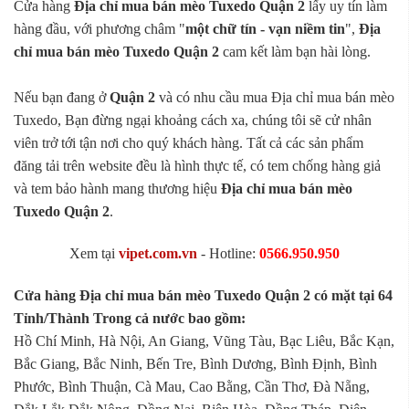
Cửa hàng
Địa chỉ mua bán mèo Tuxedo Quận 2
lấy uy tín làm
hàng đầu, với phương châm "
một chữ tín - vạn niềm tin
",
Địa
chỉ mua bán mèo Tuxedo Quận 2
cam kết làm bạn hài lòng.
Nếu bạn đang ở
Quận 2
và có nhu cầu mua Địa chỉ mua bán mèo
Tuxedo, Bạn đừng ngại khoảng cách xa, chúng tôi sẽ cử nhân
viên trở tới tận nơi cho quý khách hàng. Tất cả các sản phẩm
đăng tải trên website đều là hình thực tế, có tem chống hàng giả
và tem bảo hành mang thương hiệu
Địa chỉ mua bán mèo
Tuxedo Quận 2
.
Xem tại
vipet.com.vn
- Hotline:
0566.950.950
Cửa hàng Địa chỉ mua bán mèo Tuxedo Quận 2 có mặt tại 64
Tỉnh/Thành Trong cả nước bao gồm:
Hồ Chí Minh, Hà Nội, An Giang, Vũng Tàu, Bạc Liêu, Bắc Kạn,
Bắc Giang, Bắc Ninh, Bến Tre, Bình Dương, Bình Định, Bình
Phước, Bình Thuận, Cà Mau, Cao Bằng, Cần Thơ, Đà Nẵng,