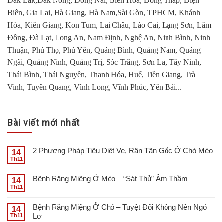
Đắk Lắk,Đắk Nông, Đồng Nai, Biên Hòa, Đồng Tháp, Điện
Biên, Gia Lai, Hà Giang, Hà Nam,Sài Gòn, TPHCM, Khánh
Hòa, Kiên Giang, Kon Tum, Lai Châu, Lào Cai, Lạng Sơn, Lâm
Đồng, Đà Lạt, Long An, Nam Định, Nghệ An, Ninh Bình, Ninh
Thuận, Phú Thọ, Phú Yên, Quảng Bình, Quảng Nam, Quảng
Ngãi, Quảng Ninh, Quảng Trị, Sóc Trăng, Sơn La, Tây Ninh,
Thái Bình, Thái Nguyên, Thanh Hóa, Huế, Tiền Giang, Trà
Vinh, Tuyên Quang, Vĩnh Long, Vĩnh Phúc, Yên Bái...
Bài viết mới nhất
2 Phương Pháp Tiêu Diệt Ve, Rận Tận Gốc Ở Chó Mèo
14
Th11
Bệnh Răng Miệng Ở Mèo – “Sát Thủ” Âm Thầm
14
Th11
Bệnh Răng Miệng Ở Chó – Tuyệt Đối Không Nên Ngó
14
Lơ
Th11