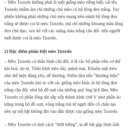
– Mèo Tuxedo không phải là một giống mèo riêng biệt, cái tên
Tuxedo nhằm ám chỉ những chú mèo có bộ lông đen trắng. Tuy
nhiên không phải những chú mèo mang trên mình bộ lông đen
trắng sẽ được coi là mèo Tuxedo, mà chỉ những khoang màu lông
đen chủ đạo, xen kẻ với các mảng màu trắng cân đối trên người
mới được coi là mèo Tuxedo.
2) Đặc điểm phân biệt mèo Tuxedo
– Mèo Tuxedo có thân hình cân đối, tỉ lệ các bộ phận trên cơ thể
hài hoà, ưu tú. Thân hình mèo dài, mảnh mai. Khuôn mặt mèo
nhỏ thể hiện đáng yêu, dễ thương. Điểm làm nên “thương hiệu”
của mèo Tuxedo khi so với các giống mèo khác là bộ lông đen
trắng cân đối như bộ đồ suit của những quý ông lịch lãm. Mèo
Tuxedo có phần lông dài sắp xếp thành hình chữ V như phần áo
trắng trong bộ đồ suit, vùng trắng trải từ ngực đến cổ chân tạo
nên sự nổi bật không lẫn vào đâu được của giống mèo Tuxedo.
– Mèo Tuxedo có tính cách “lười biếng”, ta dễ bắt gặp hình ảnh