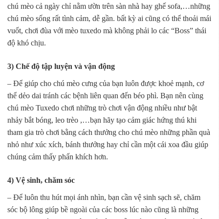
chú mèo cả ngày chỉ nằm ườn trên sàn nhà hay ghế sofa,…những
chú mèo sống rất tình cảm, dễ gần. bất kỳ ai cũng có thể thoải mái
vuốt, chơi đùa với mèo tuxedo mà không phải lo các “Boss” thái
độ khó chịu.
3) Chế độ tập luyện và vận động
– Để giúp cho chú mèo cưng của bạn luôn được khoẻ mạnh, cơ
thể dẻo dai tránh các bệnh liên quan đến béo phì. Bạn nên cùng
chú mèo Tuxedo chơi những trò chơi vận động nhiều như bật
nhảy bắt bóng, leo trèo ,…bạn hãy tạo cảm giác hứng thú khi
tham gia trò chơi bằng cách thưởng cho chú mèo những phần quà
nhỏ như xúc xích, bánh thưởng hay chỉ cần một cái xoa đầu giúp
chúng cảm thấy phấn khích hơn.
4) Vệ sinh, chăm sóc
– Để luôn thu hút mọi ánh nhìn, bạn cần vệ sinh sạch sẽ, chăm
sóc bộ lông giúp bề ngoài của các boss lúc nào cũng là những